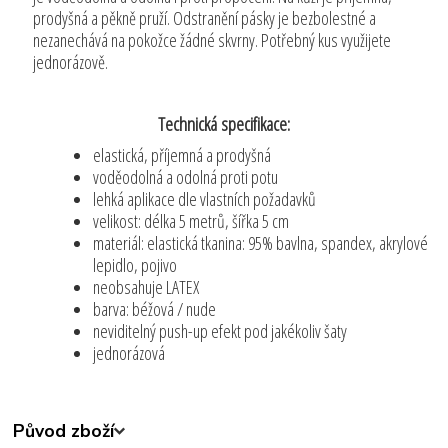
prodyšná a pěkně pruží. Odstranění pásky je bezbolestné a
nezanechává na pokožce žádné skvrny. Potřebný kus využijete
jednorázově.
Technická specifikace:
elastická, příjemná a prodyšná
voděodolná a odolná proti potu
lehká aplikace dle vlastních požadavků
velikost: délka 5 metrů, šířka 5 cm
materiál: elastická tkanina: 95% bavlna, spandex, akrylové
lepidlo, pojivo
neobsahuje LATEX
barva: béžová / nude
neviditelný push-up efekt pod jakékoliv šaty
jednorázová
Původ zboží