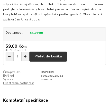
šaty s krásným výstřihem, ale málokterá žena má vhodnou podprsenku
pod tyto rafinované šaty. Neviditelná páska na prsa vám vyřeší dilema.
Lze ji totiž nalepit na několik způsobů a podle typu šatů. Obsah balení: 1
x páska 5 m P...
celý popis
Dostupnost
Skladem
59,00 Kč
/
ks
48,76 Kč
bez DPH
Přidat do košíku
Číslo produktu:
DSP0189
EAN kód:
6901993218752
Výrobce:
noname
Hlídat cenu / dostupnost
Kompletní specifikace