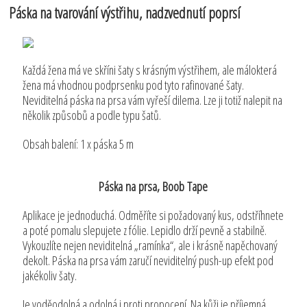
Páska na tvarování výstřihu, nadzvednutí poprsí
Každá žena má ve skříni šaty s krásným výstřihem, ale málokterá
žena má vhodnou podprsenku pod tyto rafinované šaty.
Neviditelná páska na prsa vám vyřeší dilema. Lze ji totiž nalepit na
několik způsobů a podle typu šatů.
Obsah balení: 1 x páska 5 m
Páska na prsa, Boob Tape
Aplikace je jednoduchá. Odměříte si požadovaný kus, odstříhnete
a poté pomalu slepujete z fólie. Lepidlo drží pevně a stabilně.
Vykouzlíte nejen neviditelná „ramínka“, ale i krásně napěchovaný
dekolt. Páska na prsa vám zaručí neviditelný push-up efekt pod
jakékoliv šaty.
Je voděodolná a odolná i proti propocení. Na kůži je příjemná,