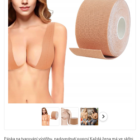
Páska na tvarování výstřihu, nadzvednutí poprsí Každá žena má ve skříni