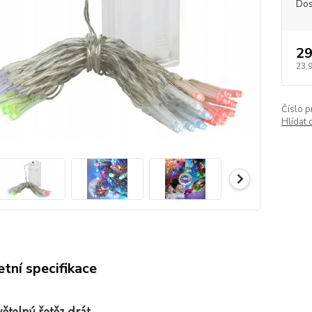
Dos
29
23,
Číslo p
Hlídat 
tní specifikace