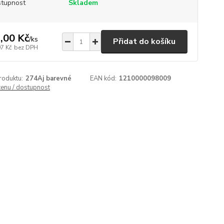
tupnost
Skladem
,00 Kč
/
ks
Přidat do košíku
97 Kč
bez DPH
roduktu:
274Aj barevné
EAN kód:
1210000098009
cenu / dostupnost