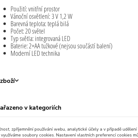
Použití: vnitřní prostor
Vánoční osvětlení: 3 V 1,2 W
Barevná teplota: teplá bilá
Počet: 20 světel
Typ světla: integrovaná LED
Baterie: 2×AA tužkové (nejsou součástí balení)
Moderní LED technika
zboží
zařazeno v kategoriích
ny produkty
Lampy a Osvětlení
čnost, zpříjemnění používání webu, analytické účely a v případě udělení
y využíváme soubory cookies. Nastavení vlastních preferencí cookies mů