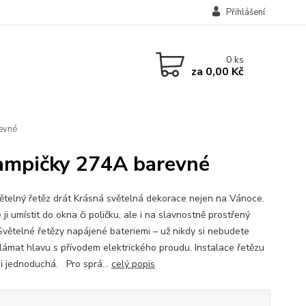
Přihlášení
0
ks
za
0,00 Kč
evné
lampičky 274A barevné
ětelný řetěz drát Krásná světelná dekorace nejen na Vánoce.
ji umístit do okna či poličku, ale i na slavnostně prostřený
Světelné řetězy napájené bateriemi – už nikdy si nebudete
lámat hlavu s přívodem elektrického proudu. Instalace řetězu
mi jednoduchá. Pro sprá...
celý popis