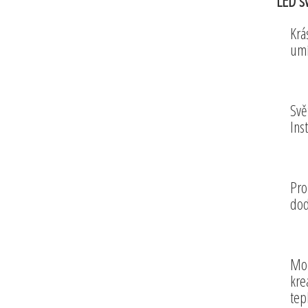
LED sv
Krá
umí
Svě
Ins
Pro
dod
Mod
kre
tep