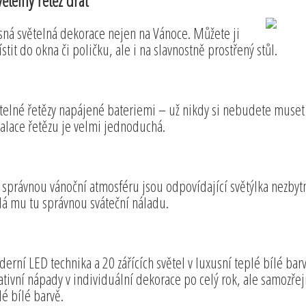
ětelný řetěz drát
sná světelná dekorace nejen na Vánoce. Můžete ji
stit do okna či poličku, ale i na slavnostně prostřený stůl.
telné řetězy napájené bateriemi – už nikdy si nebudete muset
talace řetězu je velmi jednoduchá.
 správnou vánoční atmosféru jsou odpovídající světýlka nezbyt
á mu tu správnou sváteční náladu.
erní LED technika a 20 zářících světel v luxusní teplé bílé ba
ativní nápady v individuální dekorace po celý rok, ale samozřejm
lé bílé barvě.