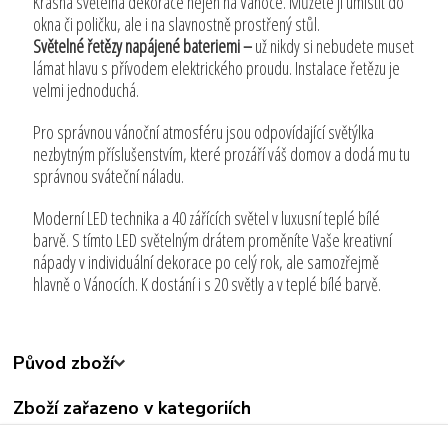
Krásná světelná dekorace nejen na Vánoce. Můžete ji umístit do
okna či poličku, ale i na slavnostně prostřený stůl.
Světelné řetězy napájené bateriemi –
už nikdy si nebudete muset
lámat hlavu s přívodem elektrického proudu. Instalace řetězu je
velmi jednoduchá.
Pro správnou vánoční atmosféru jsou odpovídající světýlka
nezbytným příslušenstvím, které prozáří váš domov a dodá mu tu
správnou sváteční náladu.
Moderní LED technika a 40 zářících světel v luxusní teplé bílé
barvě. S tímto LED světelným drátem proměníte Vaše kreativní
nápady v individuální dekorace po celý rok, ale samozřejmě
hlavně o Vánocích. K dostání i s 20 světly a v teplé bílé barvě.
Původ zboží
Zboží zařazeno v kategoriích
Všechny produkty