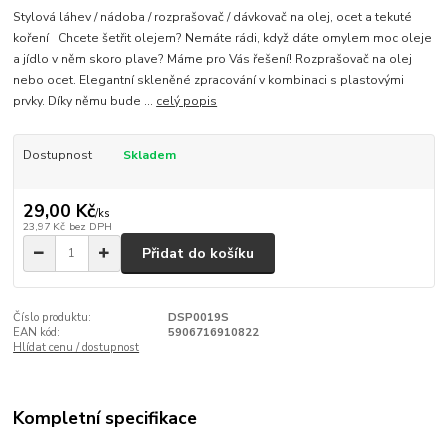
Stylová láhev / nádoba / rozprašovač / dávkovač na olej, ocet a tekuté
koření Chcete šetřit olejem? Nemáte rádi, když dáte omylem moc oleje
a jídlo v něm skoro plave? Máme pro Vás řešení! Rozprašovač na olej
nebo ocet. Elegantní skleněné zpracování v kombinaci s plastovými
prvky. Díky němu bude ...
celý popis
Dostupnost
Skladem
29,00 Kč
/
ks
23,97 Kč
bez DPH
Přidat do košíku
Číslo produktu:
DSP0019S
EAN kód:
5906716910822
Hlídat cenu / dostupnost
Kompletní specifikace