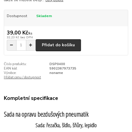
takže se můžete bezp...
celý popis
Dostupnost
Skladem
39,00 Kč
/
ks
32,23 Kč
bez DPH
Přidat do košíku
Číslo produktu:
DSP0400
EAN kód:
5902367973735
Výrobce:
noname
Hlídat cenu / dostupnost
Kompletní specifikace
Sada na opravu bezdušových pneumatik
Sada: řezačka, šídlo, šňůry, lepidlo