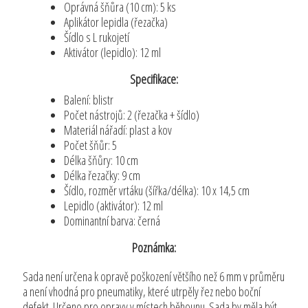
Oprávná šňůra (10 cm): 5 ks
Aplikátor lepidla (řezačka)
Šídlo s L rukojetí
Aktivátor (lepidlo): 12 ml
Specifikace:
Balení: blistr
Počet nástrojů: 2 (řezačka + šídlo)
Materiál nářadí: plast a kov
Počet šňůr: 5
Délka šňůry: 10 cm
Délka řezačky: 9 cm
Šídlo, rozměr vrtáku (šířka/délka): 10 x 14,5 cm
Lepidlo (aktivátor): 12 ml
Dominantní barva: černá
Poznámka:
Sada není určena k opravě poškození většího než 6 mm v průměru
a není vhodná pro pneumatiky, které utrpěly řez nebo boční
defekt. Určeno pro opravy v místech běhounu. Sada by měla být