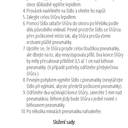
otvor důkladně vyplňte lepidlem.
Provázek navlékněte na šídlo a ohněte ho napůl.
Zakryjte celou šňůru lepidlem.
Pomocí šídla zatlačte šňůru do otvoru po hřebíku podle
úhlu původního vniknutí. Pevně prostrčte šídlo se šňůrou
přes poškozené místo tak, aby šňůra prošla všemi
vrstvami pláště pneumatiky.
Ujistěte se, že šňůra projde celou tloušťkou pneumatiky,
ale dbejte na to, aby nevystupovala příliš. Dva konce šňůry
by měly přesahovat přibližně 0,5 až 1 cm nad běhoun
pneumatiky. (V případě potřeby odřízněte přebytečnou
šňůru.)
Pevným pohybem vyjměte šídlo z pneumatiky (nevytáčejte
šídlo při vyjímání, abyste předešli poškození pneumatiky).
Odřízněte dva vyčnívající konce šňůry, zanechte 5 mm nad
pneumatikou. Během jízdy bude šňůra v jedné rovině s
běhounem pneumatiky.
Po několika minutách pneumatiku nafoukněte.
Složení sady: