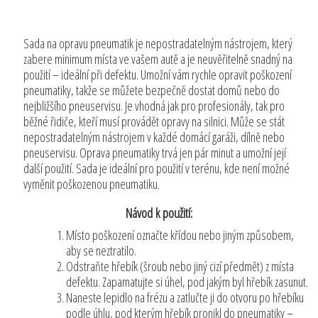
Sada na opravu pneumatik je nepostradatelným nástrojem, který
zabere minimum místa ve vašem autě a je neuvěřitelně snadný na
použití – ideální při defektu. Umožní vám rychle opravit poškození
pneumatiky, takže se můžete bezpečně dostat domů nebo do
nejbližšího pneuservisu. Je vhodná jak pro profesionály, tak pro
běžné řidiče, kteří musí provádět opravy na silnici. Může se stát
nepostradatelným nástrojem v každé domácí garáži, dílně nebo
pneuservisu. Oprava pneumatiky trvá jen pár minut a umožní její
další použití. Sada je ideální pro použití v terénu, kde není možné
vyměnit poškozenou pneumatiku.
Návod k použití:
Místo poškození označte křídou nebo jiným způsobem,
aby se neztratilo.
Odstraňte hřebík (šroub nebo jiný cizí předmět) z místa
defektu. Zapamatujte si úhel, pod jakým byl hřebík zasunut.
Naneste lepidlo na frézu a zatlučte ji do otvoru po hřebíku
podle úhlu, pod kterým hřebík pronikl do pneumatiky –