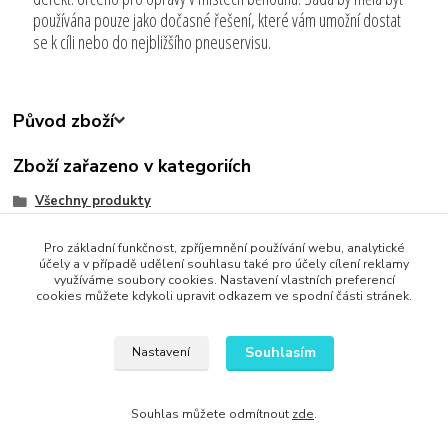
používána pouze jako dočasné řešení, které vám umožní dostat
se k cíli nebo do nejbližšího pneuservisu.
Původ zboží
Zboží zařazeno v kategoriích
Všechny produkty
Auto-Moto
Pro základní funkčnost, zpříjemnění používání webu, analytické
Zjednodušte svůj život
účely a v případě udělení souhlasu také pro účely cílení reklamy
využíváme soubory cookies. Nastavení vlastních preferencí
cookies můžete kdykoli upravit odkazem ve spodní části stránek.
Souhlasím
Nastavení
Upravit sběr cookies.
Souhlas můžete odmítnout
zde
.
Vytvořeno na
Eshop-rychle.cz