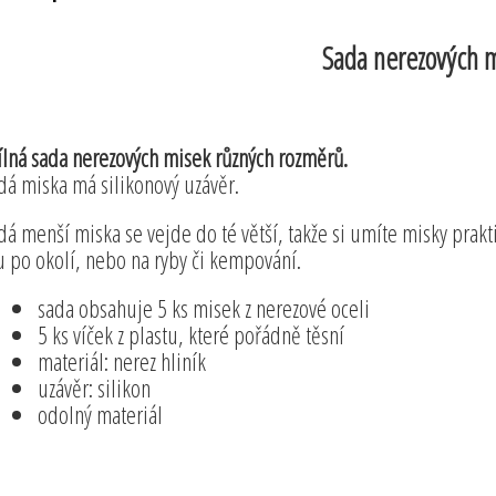
Sada nerezových 
ílná sada nerezových misek různých rozměrů.
dá miska má silikonový uzávěr.
dá menší miska se vejde do té větší, takže si umíte misky prakt
u po okolí, nebo na ryby či kempování.
sada obsahuje 5 ks misek z nerezové oceli
5 ks víček z plastu, které pořádně těsní
materiál: nerez hliník
uzávěr: silikon
odolný materiál