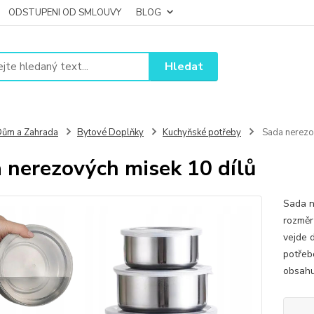
ODSTUPENI OD SMLOUVY
BLOG
Hledat
ům a Zahrada
Bytové Doplňky
Kuchyňské potřeby
Sada nerezov
 nerezových misek 10 dílů
Sada n
rozměr
vejde d
potřeb
obsahu