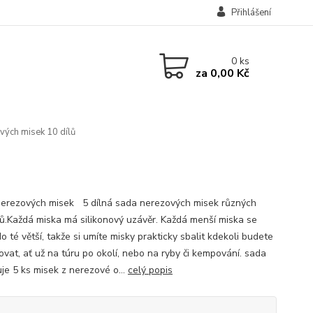
Přihlášení
0
ks
za
0,00 Kč
ých misek 10 dílů
erezových misek 5 dílná sada nerezových misek různých
ů.Každá miska má silikonový uzávěr. Každá menší miska se
o té větší, takže si umíte misky prakticky sbalit kdekoli budete
ovat, ať už na túru po okolí, nebo na ryby či kempování. sada
je 5 ks misek z nerezové o...
celý popis