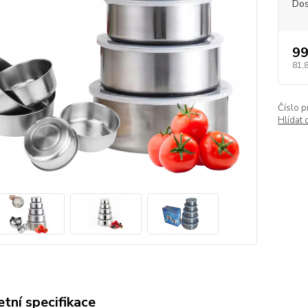
Dos
99
81,
Číslo p
Hlídat 
tní specifikace