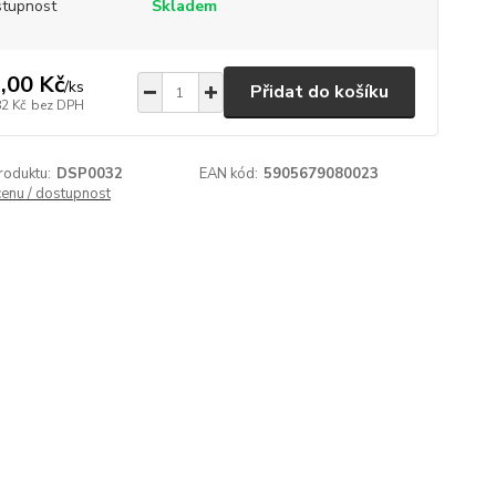
tupnost
Skladem
,00 Kč
/
ks
Přidat do košíku
82 Kč
bez DPH
roduktu:
DSP0032
EAN kód:
5905679080023
cenu / dostupnost