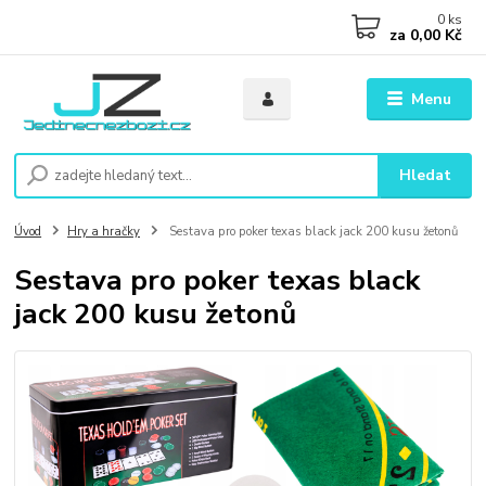
0
ks
za
0,00 Kč
Menu
Hledat
Úvod
Hry a hračky
Sestava pro poker texas black jack 200 kusu žetonů
Sestava pro poker texas black
jack 200 kusu žetonů