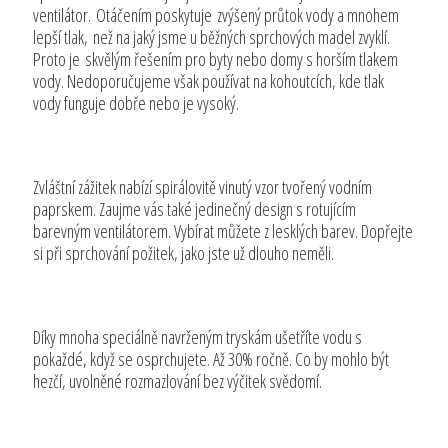
ventilátor. Otáčením poskytuje zvýšený průtok vody a mnohem
lepší tlak, než na jaký jsme u běžných sprchových madel zvyklí.
Proto je skvělým řešením pro byty nebo domy s horším tlakem
vody. Nedoporučujeme však používat na kohoutcích, kde tlak
vody funguje dobře nebo je vysoký.
Zvláštní zážitek nabízí spirálovitě vinutý vzor tvořený vodním
paprskem. Zaujme vás také jedinečný design s rotujícím
barevným ventilátorem. Vybírat můžete z lesklých barev. Dopřejte
si při sprchování požitek, jako jste už dlouho neměli.
Díky mnoha speciálně navrženým tryskám ušetříte vodu s
pokaždé, když se osprchujete. Až 30% ročně. Co by mohlo být
hezčí, uvolněné rozmazlování bez výčitek svědomí.