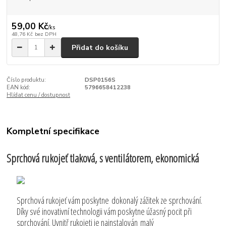
59,00 Kč
/
ks
48,76 Kč
bez DPH
Přidat do košíku
Číslo produktu:
DSP0156S
EAN kód:
5796658412238
Hlídat cenu / dostupnost
Kompletní specifikace
Sprchová rukojeť tlaková, s ventilátorem, ekonomická
Sprchová rukojeť vám poskytne dokonalý zážitek ze sprchování.
Díky své inovativní technologii vám poskytne úžasný pocit při
sprchování. Uvnitř rukojeti je nainstalován malý