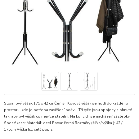
Stojanový věšák 175 x 42 cmČerný Kovový věšák se hodí do každého
prostoru, kde je potřeba zavěšení oděvu. Tři tyče jsou spojeny a ohnuté
tak, aby byl věšák co nejvíce stabilní. Na koncích se nacházejí záslepky.
Specifikace: Materiál: ocel Barva: černá Rozměry (šířka/ výška ): 42 /
175cm Výška h...
celý popis