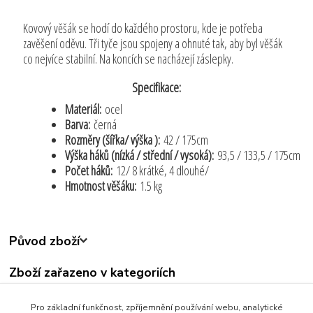
Kovový věšák se hodí do každého prostoru, kde je potřeba
zavěšení oděvu. Tři tyče jsou spojeny a ohnuté tak, aby byl věšák
co nejvíce stabilní. Na koncích se nacházejí záslepky.
Specifikace:
Materiál:
ocel
Barva:
černá
Rozměry (šířka/ výška ):
42 / 175cm
Výška háků (nízká / střední / vysoká):
93,5 / 133,5 / 175cm
Počet háků:
12/ 8 krátké, 4 dlouhé/
Hmotnost věšáku:
1.5 kg
Původ zboží
Zboží zařazeno v kategoriích
Všechny produkty
Pro základní funkčnost, zpříjemnění používání webu, analytické