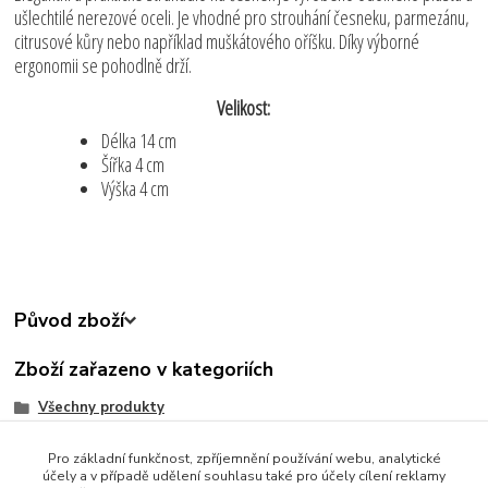
ušlechtilé nerezové oceli. Je vhodné pro strouhání česneku, parmezánu,
citrusové kůry nebo například muškátového oříšku. Díky výborné
ergonomii se pohodlně drží.
Velikost:
Délka 14 cm
Šířka 4 cm
Výška 4 cm
Původ zboží
Zboží zařazeno v kategoriích
Všechny produkty
Zjednodušte svůj život
Pro základní funkčnost, zpříjemnění používání webu, analytické
Kuchyňské potřeby
účely a v případě udělení souhlasu také pro účely cílení reklamy