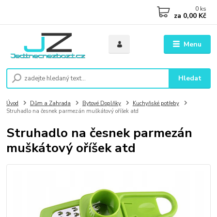
0
ks
za
0,00 Kč
Menu
Hledat
Úvod
Dům a Zahrada
Bytové Doplňky
Kuchyňské potřeby
Struhadlo na česnek parmezán muškátový oříšek atd
Struhadlo na česnek parmezán
muškátový oříšek atd