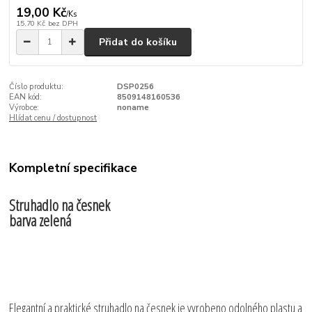
19,00 Kč
/
Ks
15,70 Kč
bez DPH
Přidat do košíku
Číslo produktu:
DSP0256
EAN kód:
8509148160536
Výrobce:
noname
Hlídat cenu / dostupnost
Kompletní specifikace
Struhadlo na česnek
barva zelená
Elegantní a praktické struhadlo na česnek je vyrobeno odolného plastu a