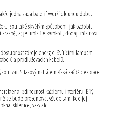
akže jedna sada baterií vydrží dlouhou dobu.
ček, jsou také skvělým způsobem, jak ozdobit
í krásně, ať je umístíte kamkoli, dodají místnosti
 dostupnost zdroje energie. Svítícími lampami
kabelů a prodlužovacích kabelů.
akýkoli tvar. S takovým drátem získá každá dekorace
harakter a jedinečnost každému interiéru. Bílý
sně se bude prezentovat všude tam, kde jej
okna, sklenice, vázy atd.