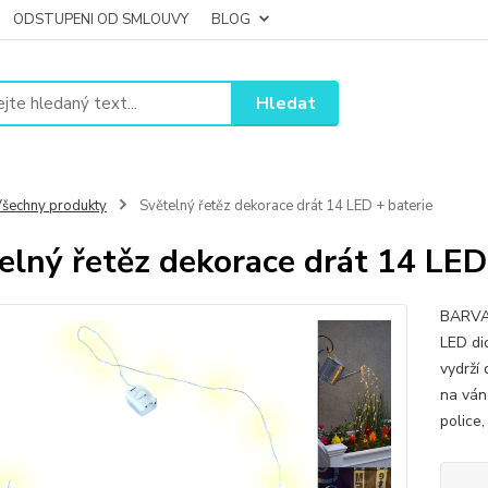
ODSTUPENI OD SMLOUVY
BLOG
Hledat
šechny produkty
Světelný řetěz dekorace drát 14 LED + baterie
elný řetěz dekorace drát 14 LED
BARVA:
LED di
vydrží
na ván
police,