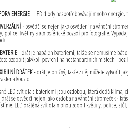
PORA ENERGIE
- LED diody nespotřebovávají mnoho energie, t
IVERZÁLNÍ
- osvědčí se nejen jako osvětlení na vánoční strome
ly, police, květiny a atmosférické pozadí pro fotografie. Vypadaj
adu.
BATERIE
- drát je napájen bateriemi, takže se nemusíme bát o
ete ozdobit jakýkoli povrch i na nestandardních místech - bez 
XIBILNÍ DRÁTEK
- drát je pružný, takže z něj můžete vytvořit j
rakter a kouzlo.
sné LED svítidla s bateriemi jsou ozdobou, která dodá klima, c
 drát se osvědčí nejen jako ozdoba na vánoční stromeček - krá
stíme. LED drátěná svítidla mohou zdobit květiny, police, stůl, 