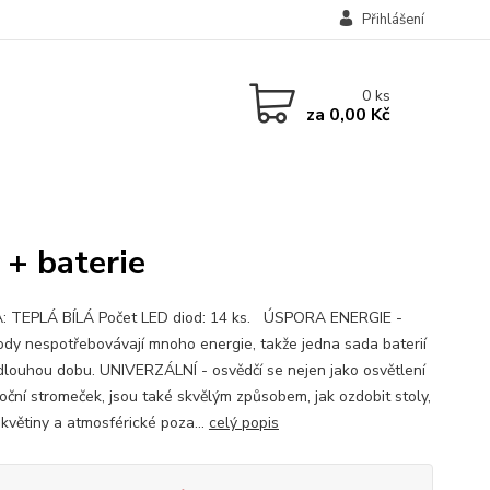
Přihlášení
0
ks
za
0,00 Kč
 + baterie
 TEPLÁ BÍLÁ Počet LED diod: 14 ks. ÚSPORA ENERGIE -
ody nespotřebovávají mnoho energie, takže jedna sada baterií
 dlouhou dobu. UNIVERZÁLNÍ - osvědčí se nejen jako osvětlení
oční stromeček, jsou také skvělým způsobem, jak ozdobit stoly,
 květiny a atmosférické poza...
celý popis