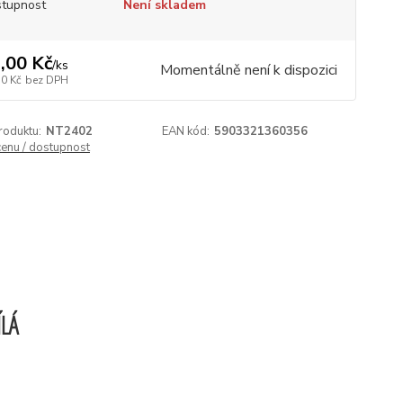
tupnost
Není skladem
,00 Kč
/
ks
Momentálně není k dispozici
70 Kč
bez DPH
roduktu:
NT2402
EAN kód:
5903321360356
cenu / dostupnost
ÍLÁ