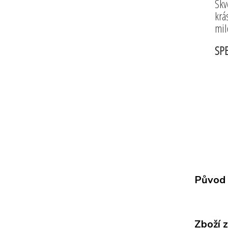
Skv
krá
mil
SPE
Původ 
Zboží 