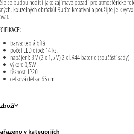
ěle se budou hodit i jako zajímavé pozadí pro atmosférické fotog
sných, kouzelných obrázků! Buďte kreativní a použijte je k vytvo
ovat.
CIFIKACE:
barva: teplá bílá
počet LED diod: 14 ks.
napájení: 3 V (2 x 1,5 V) 2 x LR44 baterie (součástí sady)
výkon: 0,5W
těsnost: IP20
celková délka: 65 cm
zboží
zařazeno v kategoriích