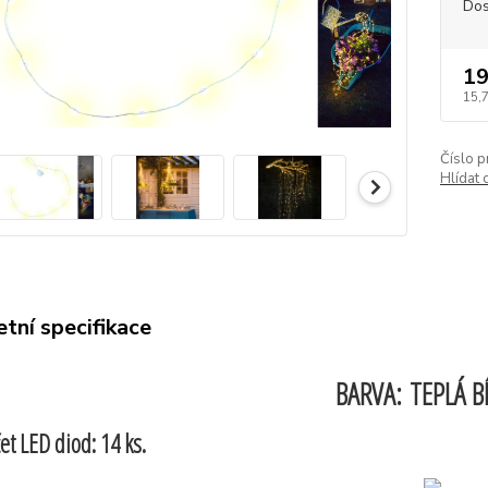
Dos
19
15,
Číslo p
Hlídat 
tní specifikace
BARVA:
TEPLÁ B
et LED diod: 14 ks.