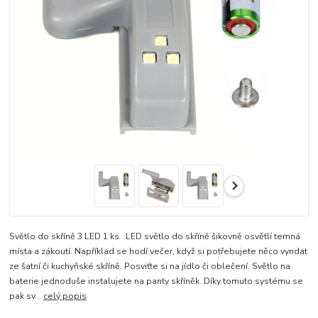
Světlo do skříně 3 LED 1 ks LED světlo do skříně šikovně osvětlí temná
místa a zákoutí. Například se hodí večer, když si potřebujete něco vyndat
ze šatní či kuchyňské skříně. Posviťte si na jídlo či oblečení. Světlo na
baterie jednoduše instalujete na panty skříněk. Díky tomuto systému se
pak sv...
celý popis