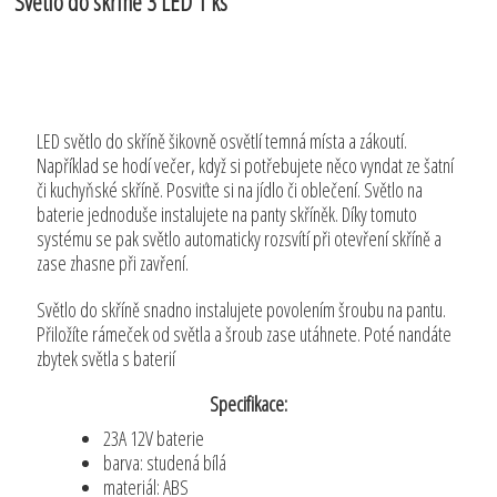
Světlo do skříně 3 LED 1 ks
LED světlo do skříně šikovně osvětlí temná místa a zákoutí.
Například se hodí večer, když si potřebujete něco vyndat ze šatní
či kuchyňské skříně. Posviťte si na jídlo či oblečení. Světlo na
baterie jednoduše instalujete na panty skříněk. Díky tomuto
systému se pak světlo automaticky rozsvítí při otevření skříně a
zase zhasne při zavření.
Světlo do skříně snadno instalujete povolením šroubu na pantu.
Přiložíte rámeček od světla a šroub zase utáhnete. Poté nandáte
zbytek světla s baterií
Specifikace:
23A 12V baterie
barva: studená bílá
materiál: ABS