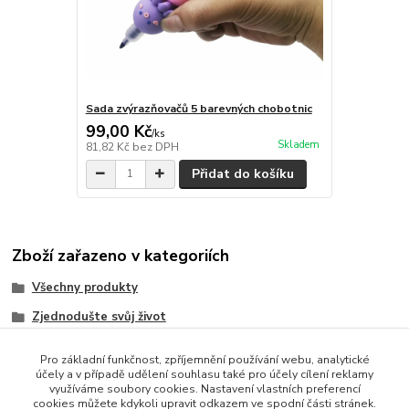
Sada zvýrazňovačů 5 barevných chobotnic
99,00 Kč
/
ks
Skladem
81,82 Kč
bez DPH
Přidat do košíku
Zboží zařazeno v kategoriích
Všechny produkty
Zjednodušte svůj život
Bytové Doplňky
Pro základní funkčnost, zpříjemnění používání webu, analytické
Lampy a Osvětlení
účely a v případě udělení souhlasu také pro účely cílení reklamy
využíváme soubory cookies. Nastavení vlastních preferencí
cookies můžete kdykoli upravit odkazem ve spodní části stránek.