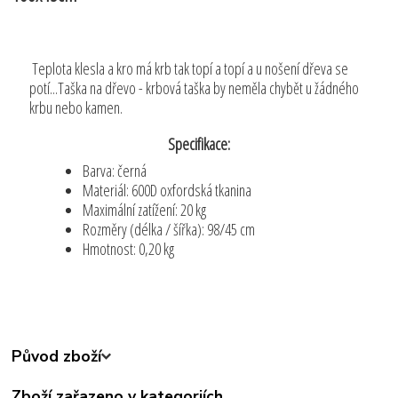
Teplota klesla a kro má krb tak topí a topí a u nošení dřeva se
potí...Taška na dřevo - krbová taška by neměla chybět u žádného
krbu nebo kamen.
Specifikace:
Barva: černá
Materiál: 600D oxfordská tkanina
Maximální zatížení: 20 kg
Rozměry (délka / šířka): 98/45 cm
Hmotnost: 0,20 kg
Původ zboží
Zboží zařazeno v kategoriích