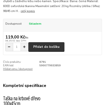
chybět u žádného krbu nebo kamen. Specifikace: Barva: černá Materiál:
600D oxfordská tkanina Maximální zatížení: 20 kg Rozměry (délka / šířka):
98/45 cm H...
celý popis
Dostupnost
Skladem
119,00 Kč
/
ks
98,35 Kč
bez DPH
Přidat do košíku
Číslo produktu:
8791
EAN kód:
5900779933859
Hlídat cenu / dostupnost
Kompletní specifikace
Taška na krbové dřevo
100x45cm