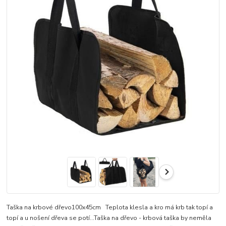
Taška na krbové dřevo100x45cm Teplota klesla a kro má krb tak topí a
topí a u nošení dřeva se potí...Taška na dřevo - krbová taška by neměla