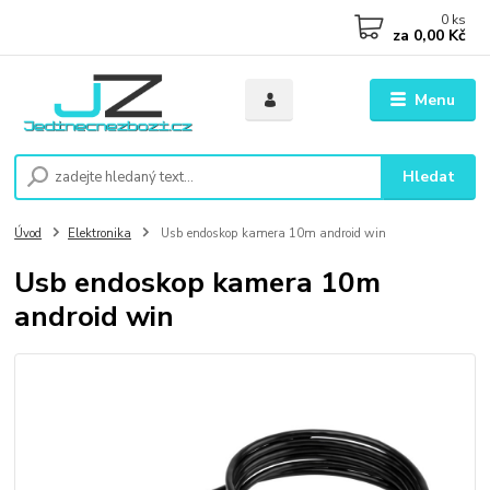
0
ks
za
0,00 Kč
Menu
Hledat
Úvod
Elektronika
Usb endoskop kamera 10m android win
Usb endoskop kamera 10m
android win