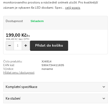
monitorovaného prostoru a následně snímek uložit. Pro kvalitnější
záznam je vybaven 6x LED diodami. Spec...
celý popis
Dostupnost
Skladem
199,00 Kč
/
ks
164,46 Kč
bez DPH
Přidat do košíku
Číslo produktu:
XJ4814
EAN kód:
5904734411635
Výrobce:
noname
Hlídat cenu / dostupnost
Kompletní specifikace
Ke stažení