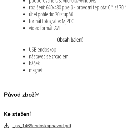
podporované OS: Android/Windows
rozlišení: 640x480 pixelů - provozní teplota: 0 ° až 70 °
úhel pohledu: 70 stupňů
formát fotografie: MJPEG
video formát: AVI
Obsah balení:
USB endoskop
nástavec se zrcadlem
háček
magnet
Původ zboží
Ke stažení
_ps_1469endoskopnavod.pdf