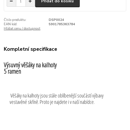
Přidat do košíku
Číslo produktu:
DSP0024
EAN kód:
5901785363784
Hlídat cenu / dostupnost
Kompletní specifikace
Výsuvný věšáky na kalhoty
5 ramen
Věšáky na kalhoty jsou stále oblíbenější součástí výbavy
vestavěné skříně. Proto je najdete i v naší nabídce.