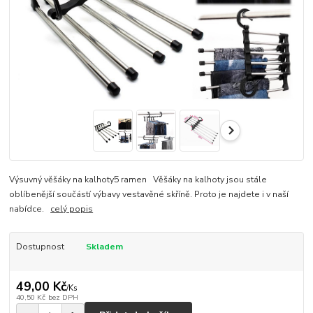
Výsuvný věšáky na kalhoty5 ramen Věšáky na kalhoty jsou stále
oblíbenější součástí výbavy vestavěné skříně. Proto je najdete i v naší
nabídce.
celý popis
Dostupnost
Skladem
49,00 Kč
/
Ks
40,50 Kč
bez DPH