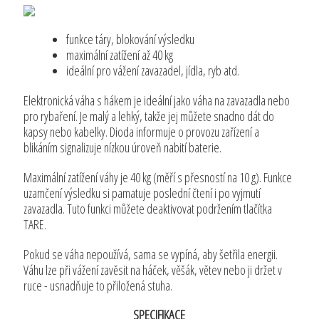
funkce táry, blokování výsledku
maximální zatížení až 40 kg
ideální pro vážení zavazadel, jídla, ryb atd.
Elektronická váha s hákem je ideální jako váha na zavazadla nebo
pro rybaření. Je malý a lehký, takže jej můžete snadno dát do
kapsy nebo kabelky. Dioda informuje o provozu zařízení a
blikáním signalizuje nízkou úroveň nabití baterie.
Maximální zatížení váhy je 40 kg (měří s přesností na 10 g). Funkce
uzamčení výsledku si pamatuje poslední čtení i po vyjmutí
zavazadla. Tuto funkci můžete deaktivovat podržením tlačítka
TARE.
Pokud se váha nepoužívá, sama se vypíná, aby šetřila energii.
Váhu lze při vážení zavěsit na háček, věšák, větev nebo ji držet v
ruce - usnadňuje to přiložená stuha.
SPECIFIKACE