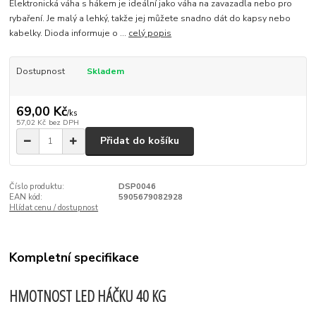
Elektronická váha s hákem je ideální jako váha na zavazadla nebo pro
rybaření. Je malý a lehký, takže jej můžete snadno dát do kapsy nebo
kabelky. Dioda informuje o ...
celý popis
Dostupnost
Skladem
69,00 Kč
/
ks
57,02 Kč
bez DPH
Přidat do košíku
Číslo produktu:
DSP0046
EAN kód:
5905679082928
Hlídat cenu / dostupnost
Kompletní specifikace
HMOTNOST LED HÁČKU 40 KG