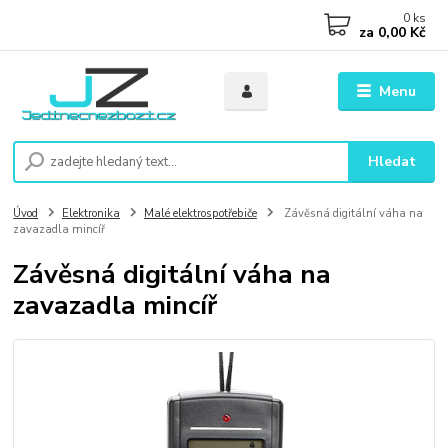
0
ks
za
0,00 Kč
Menu
Hledat
Úvod
Elektronika
Malé elektrospotřebiče
Závěsná digitální váha na
zavazadla mincíř
Závěsná digitální váha na
zavazadla mincíř