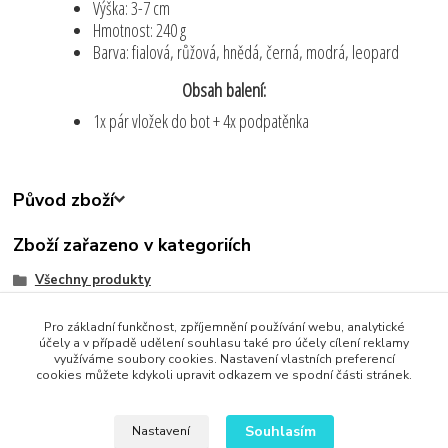
Výška: 3-7 cm
Hmotnost: 240 g
Barva: fialová, růžová, hnědá, černá, modrá, leopard
Obsah balení:
1x pár vložek do bot + 4x podpatěnka
Původ zboží
Zboží zařazeno v kategoriích
Všechny produkty
Oblečení, Obuv a Doplňky
Pro základní funkčnost, zpříjemnění používání webu, analytické
Krása a zdraví
účely a v případě udělení souhlasu také pro účely cílení reklamy
využíváme soubory cookies. Nastavení vlastních preferencí
cookies můžete kdykoli upravit odkazem ve spodní části stránek.
Souhlasím
Nastavení