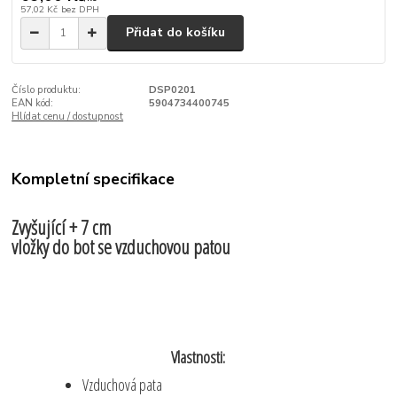
57,02 Kč
bez DPH
Přidat do košíku
Číslo produktu:
DSP0201
EAN kód:
5904734400745
Hlídat cenu / dostupnost
Kompletní specifikace
Zvyšující + 7 cm
vložky do bot se vzduchovou patou
Vlastnosti:
Vzduchová pata