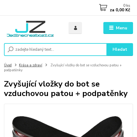
0
ks
za
0,00 Kč
Menu
Hledat
Úvod
Krása a zdraví
Zvyšující vložky do bot se vzduchovou patou +
podpatěnky
Zvyšující vložky do bot se
vzduchovou patou + podpatěnky