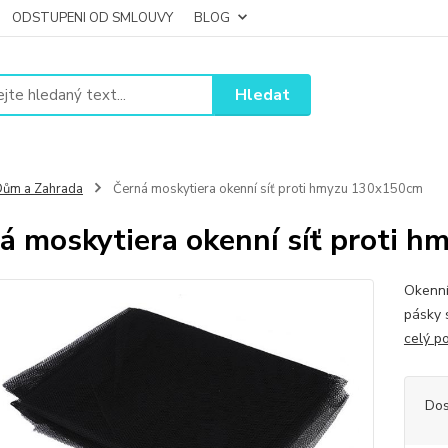
ODSTUPENI OD SMLOUVY
BLOG
Hledat
ům a Zahrada
Černá moskytiera okenní síť proti hmyzu 130x150cm
á moskytiera okenní síť proti 
Okenní
pásky 
celý p
Dos