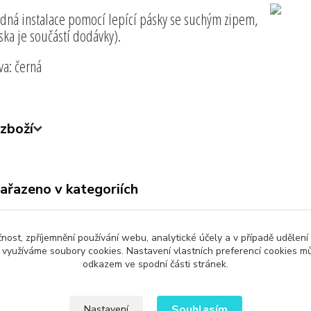
dná instalace pomocí lepící pásky se suchým zipem,
ska je součástí dodávky).
va: černá
zboží
zařazeno v kategoriích
ny produkty
Dům a Zahrada
čnost, zpříjemnění používání webu, analytické účely a v případě udělení
y využíváme soubory cookies. Nastavení vlastních preferencí cookies mů
odkazem ve spodní části stránek.
Upravit sběr cookies.
Souhlasím
Nastavení