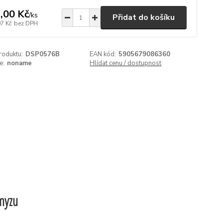
,00 Kč
/
ks
Přidat do košíku
97 Kč
bez DPH
roduktu:
DSP0576B
EAN kód:
5905679086360
e:
noname
Hlídat cenu / dostupnost
hmyzu