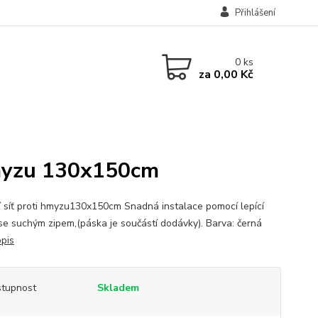
Přihlášení
0
ks
za
0,00 Kč
hmyzu 130x150cm
 síť proti hmyzu130x150cm Snadná instalace pomocí lepící
se suchým zipem,(páska je součástí dodávky). Barva: černá
opis
tupnost
Skladem