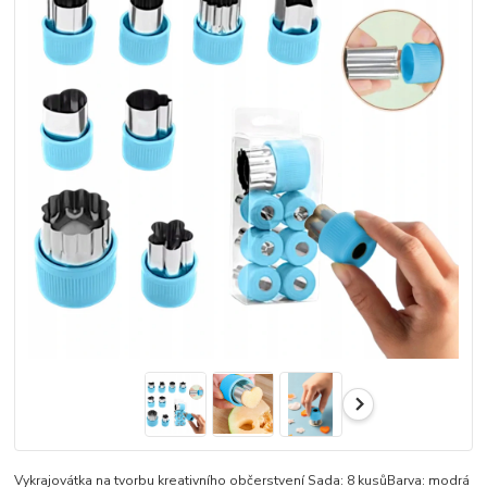
Vykrajovátka na tvorbu kreativního občerstvení Sada: 8 kusůBarva: modrá