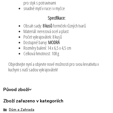
pro styk s potravinami
snadné mytí v ruce i v myčce
Specifikace:
Obsah sady:
8 kusů
formiček různých tvarů
Materiál: nerezová ocel a plast
Počet vykrajovátek: 8 kusů
Dostupné barvy:
MODRÁ
Rozměry balení: 14 x 6,5 x 4,5 cm
Celková hmotnost: 108 g
Objednejte nyní a objevte nové možnosti pro svou kreativitu v
kuchyni s naší sadou vykrajovátek!
Původ zboží
Zboží zařazeno v kategoriích
Dům a Zahrada