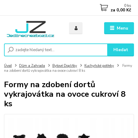
0
ks
za
0,00 Kč
Menu
Hledat
Úvod
Dům a Zahrada
Bytové Doplňky
Kuchyňské potřeby
Formy
na zdobení dortů vykrajovátka na ovoce cukroví 8 ks
Formy na zdobení dortů
vykrajovátka na ovoce cukroví 8
ks