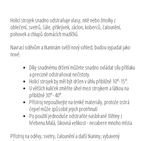
Holicí strojek snadno odstraňuje vlasy, nitě nebo žmolky z
oblečení, svetrů, šále, přikrývek, záclon, koberců, čalounění,
pohovek a chlupů domácích mazlíčků.
Navrací oděvům a tkaninám svěží nový vzhled, budou vypadat jako
nové.
Díky snadnému držení můžete snadno ovládat sílu přítlaku
a precizně odstraňovat nečistoty.
Holicí strojek by měl být držen v úhlu přibližně 10°-15°.
U větších kuliček změňte úhel mezi strojkem a látkou na
přibližně 30°- 40°.
Přístroj nepoužívejte na tenké materiály, protože ostrá
čepel může způsobit jejich protrhnutí.
Po použití jednoduše odstraňte nasbírané štětiny z
hřebenu.Malá, šikovná velikost - nezabere mnoho místa.
Přístroj na oděvy, svetry, čalounění a další tkaniny, vybavený