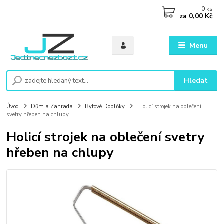
0
ks
za
0,00 Kč
Menu
Hledat
Úvod
Dům a Zahrada
Bytové Doplňky
Holicí strojek na oblečení
svetry hřeben na chlupy
Holicí strojek na oblečení svetry
hřeben na chlupy