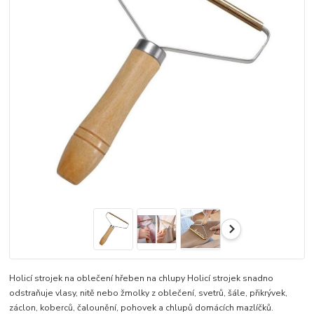
Holicí strojek na oblečení hřeben na chlupy Holicí strojek snadno
odstraňuje vlasy, nitě nebo žmolky z oblečení, svetrů, šále, přikrývek,
záclon, koberců, čalounění, pohovek a chlupů domácích mazlíčků.