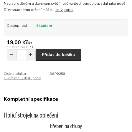
Navrací oděvům a tkaninám svěží nový vzhled, budou vypadat jako nové.
Díky snadnému držení může...
celý popis
Dostupnost
Skladem
19,00 Kč
/
ks
15,70 Kč
bez DPH
Přidat do košíku
Číslo produktu:
DSP0258
Hlídat cenu / dostupnost
Kompletní specifikace
Holicí strojek na oblečení
hřeben na chlupy