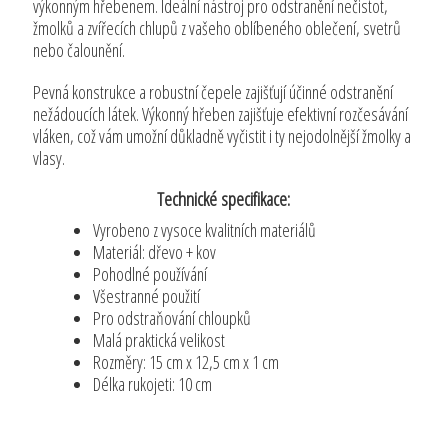
výkonným hřebenem. Ideální nástroj pro odstranění nečistot,
žmolků a zvířecích chlupů z vašeho oblíbeného oblečení, svetrů
nebo čalounění.
Pevná konstrukce a robustní čepele zajišťují účinné odstranění
nežádoucích látek. Výkonný hřeben zajišťuje efektivní rozčesávání
vláken, což vám umožní důkladně vyčistit i ty nejodolnější žmolky a
vlasy.
Technické specifikace:
Vyrobeno z vysoce kvalitních materiálů
Materiál: dřevo + kov
Pohodlné používání
Všestranné použití
Pro odstraňování chloupků
Malá praktická velikost
Rozměry: 15 cm x 12,5 cm x 1 cm
Délka rukojeti: 10 cm