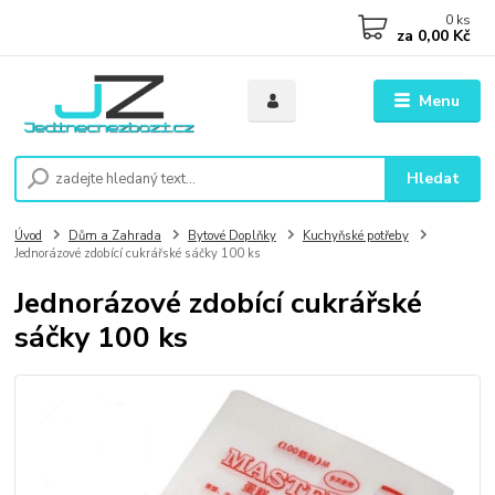
0
ks
za
0,00 Kč
Menu
Hledat
Úvod
Dům a Zahrada
Bytové Doplňky
Kuchyňské potřeby
Jednorázové zdobící cukrářské sáčky 100 ks
Jednorázové zdobící cukrářské
sáčky 100 ks