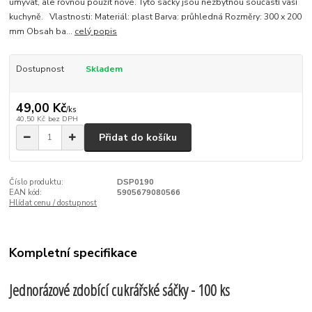
umývat, ale rovnou použít nové. Tyto sáčky jsou nezbytnou součástí vaší
kuchyně. Vlastnosti: Materiál: plast Barva: průhledná Rozměry: 300 x 200
mm Obsah ba...
celý popis
Dostupnost
Skladem
49,00 Kč
/
ks
40,50 Kč
bez DPH
Přidat do košíku
Číslo produktu:
DSP0190
EAN kód:
5905679080566
Hlídat cenu / dostupnost
Kompletní specifikace
Jednorázové zdobící cukrářské sáčky - 100 ks