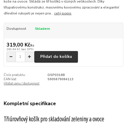
koše na ovoce. Skládá ze tří košíků v různých velikostech. Díky
tříupatrovému konstrukci, masivnímu kovovému zpracování a elegantní
dřevěné rukojeti je nejen pra...
celý popis
Dostupnost
Skladem
319,00 Kč
/
ks
263,64 Kč
bez DPH
Přidat do košíku
Číslo produktu:
DSP0316B
EAN kód:
5905679084113
Hlídat cenu / dostupnost
Kompletní specifikace
Třiúrovňový košík pro skladování zeleniny a ovoce