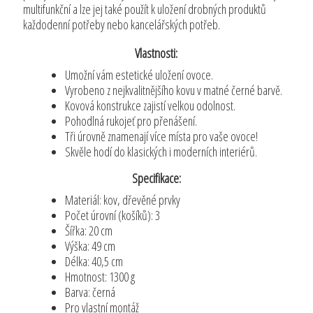
multifunkční a lze jej také použít k uložení drobných produktů
každodenní potřeby nebo kancelářských potřeb.
Vlastnosti:
Umožní vám estetické uložení ovoce.
Vyrobeno z nejkvalitnějšího kovu v matné černé barvě.
Kovová konstrukce zajistí velkou odolnost.
Pohodlná rukojeť pro přenášení.
Tři úrovně znamenají více místa pro vaše ovoce!
Skvěle hodí do klasických i moderních interiérů.
Specifikace:
Materiál: kov, dřevěné prvky
Počet úrovní (košíků): 3
Šířka: 20 cm
Výška: 49 cm
Délka: 40,5 cm
Hmotnost: 1300 g
Barva: černá
Pro vlastní montáž