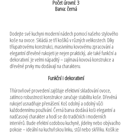
Počet úrovní: 3
Barva: černá
Dodejte své kuchyni moderní nádech pomocí našeho stylového
koše na ovoce. Skládá ze tří košíků v různých velikostech. Díky
tříupatrovému konstrukci, masivnímu kovovému zpracování a
elegantní dřevěné rukojeti je nejen praktický, ale také funkční a
dekorativní. Je velmi nápaditý – zajímavá kovová konstrukce a
dřevěné prvky mu dodávají na charakteru.
Funkční i dekorativní
Třiúrovňové provedení zajišťuje efektivní skladování ovoce,
zatímco robustnost konstrukce zaručuje stabilitu koše. Dřevěná
rukojeť usnadňuje přenášení. Koš odolný a odolný vůči
každodennímu používání. Černá barva dodává koši elegantní a
nadčasový charakter a hodí se do tradičních i moderních
interiérů. Bude efektní ozdobou kuchyně, jídelny nebo obývacího
pokoje – ideální na kuchyňskou linku, stůl nebo skříňku. Košík je