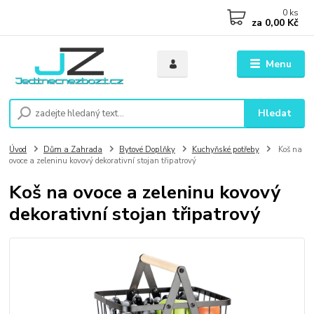
0
ks
za
0,00 Kč
Menu
Hledat
Úvod
Dům a Zahrada
Bytové Doplňky
Kuchyňské potřeby
Koš na
ovoce a zeleninu kovový dekorativní stojan třipatrový
Koš na ovoce a zeleninu kovový
dekorativní stojan třipatrový