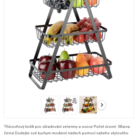
Třiúrovňový košík pro skladování zeleniny a ovoce Počet úrovní: 3Barva:
černá Dodejte své kuchyni moderní nádech pomocí našeho stylového