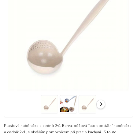
Plastová naběračka a cedník 2v1 Barva: béžová Tato speciální naběračka
a cedník 2v1 je skvělým pomocníkem při práci v kuchyni. S touto