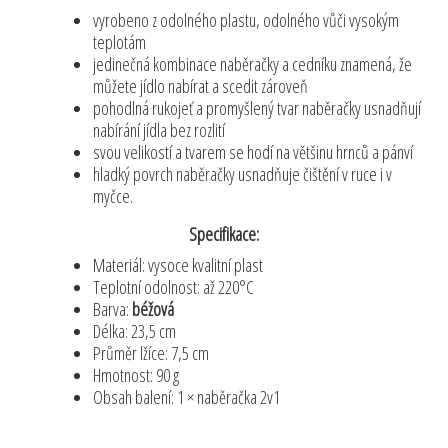
vyrobeno z odolného plastu, odolného vůči vysokým
teplotám
jedinečná kombinace naběračky a cedníku znamená, že
můžete jídlo nabírat a scedit zároveň
pohodlná rukojeť a promyšlený tvar naběračky usnadňují
nabírání jídla bez rozlití
svou velikostí a tvarem se hodí na většinu hrnců a pánví
hladký povrch naběračky usnadňuje čištění v ruce i v
myčce.
Specifikace:
Materiál: vysoce kvalitní plast
Teplotní odolnost: až 220°C
Barva:
béžová
Délka: 23,5 cm
Průměr lžíce: 7,5 cm
Hmotnost: 90 g
Obsah balení: 1 × naběračka 2v1