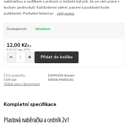
naběračkou a cedítkem v jednom si můžete být jisti, že se vám práce v
kuchyni zjednoduší. Každodenní vaření, pasení a podávání bude
potěšením. Perfektní řešení pr...
celý popis
Dostupnost
Skladem
12,00 Kč
/
ks
9,92 Kč
bez DPH
Přidat do košíku
Číslo produktu:
DSP0339-brown
EAN kód:
5905679083161
Hlídat cenu / dostupnost
Kompletní specifikace
Plastová naběračka a cedník 2v1