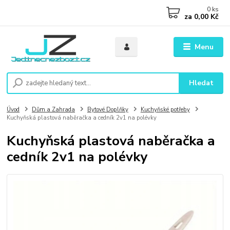
0
ks
za
0,00 Kč
Menu
Hledat
Úvod
Dům a Zahrada
Bytové Doplňky
Kuchyňské potřeby
Kuchyňská plastová naběračka a cedník 2v1 na polévky
Kuchyňská plastová naběračka a
cedník 2v1 na polévky