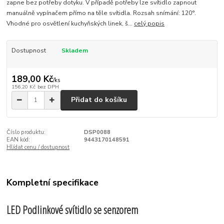
zapne bez potřeby dotyku. V případě potřeby lze svítidlo zapnout
manuálně vypínačem přímo na těle svítidla. Rozsah snímání: 120°.
Vhodné pro osvětlení kuchyňských linek, š...
celý popis
Dostupnost
Skladem
189,00 Kč
/
ks
156,20 Kč
bez DPH
Přidat do košíku
Číslo produktu:
DSP0088
EAN kód:
9443170148591
Hlídat cenu / dostupnost
Kompletní specifikace
LED Podlinkové svítidlo se senzorem