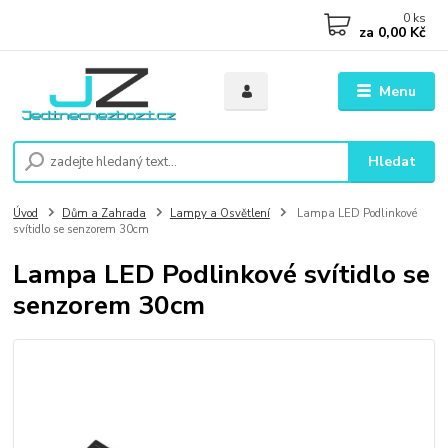
0
ks
za
0,00 Kč
Menu
Hledat
Úvod
Dům a Zahrada
Lampy a Osvětlení
Lampa LED Podlinkové
svítidlo se senzorem 30cm
Lampa LED Podlinkové svítidlo se
senzorem 30cm