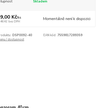
tupnost
Skladem
9,00 Kč
/
ks
Momentálně není k dispozici
,46 Kč
bez DPH
roduktu:
DSP0092-40
EAN kód:
7559817289359
cenu / dostupnost
 senzorem 40cm