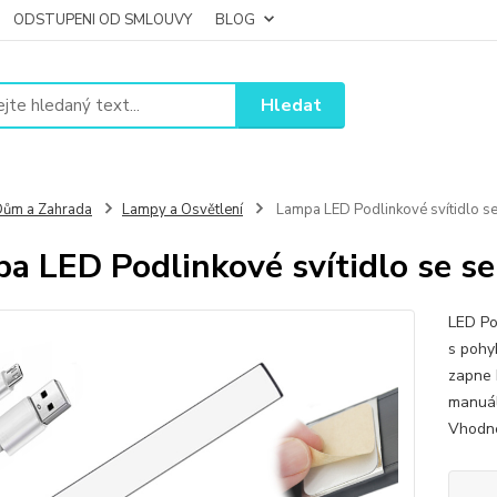
ODSTUPENI OD SMLOUVY
BLOG
Hledat
ům a Zahrada
Lampy a Osvětlení
Lampa LED Podlinkové svítidlo 
a LED Podlinkové svítidlo se 
LED Po
s pohy
zapne 
manuál
Vhodné