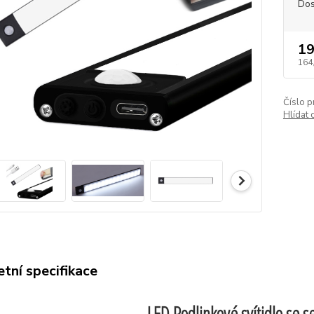
Dos
19
164
Číslo p
Hlídat 
tní specifikace
LED Podlinkové svítidlo se