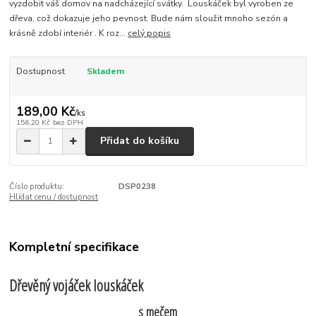
vyzdobit váš domov na nadcházející svátky. Louskáček byl vyroben ze
dřeva, což dokazuje jeho pevnost. Bude nám sloužit mnoho sezón a
krásně zdobí interiér . K roz...
celý popis
Dostupnost
Skladem
189,00 Kč
/
ks
156,20 Kč
bez DPH
Přidat do košíku
Číslo produktu:
DSP0238
Hlídat cenu / dostupnost
Kompletní specifikace
Dřevěný vojáček louskáček
s mečem