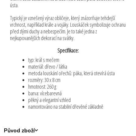
ústa.
Typický je vznešený výraz obličeje, který znázorňuje tehdejší
vrchnost, například krále a vojáky. Louskáček symbolizuje ochranu
před zlými duchy a nebezpečím. Je to také jedna z
nejkupovanějších dekorací na svátky.
Specifikace:
typ: král s mečem
materiál: dřevo / látka
metoda louskání ořechů: páka, která otevírá ústa
rozměry: 30 x 8 cm
hmotnost: 260 g
barva: vícebarevná
pěkný a elegantní vzhled
namontováno na stabilní dřevěné základně
Původ zboží