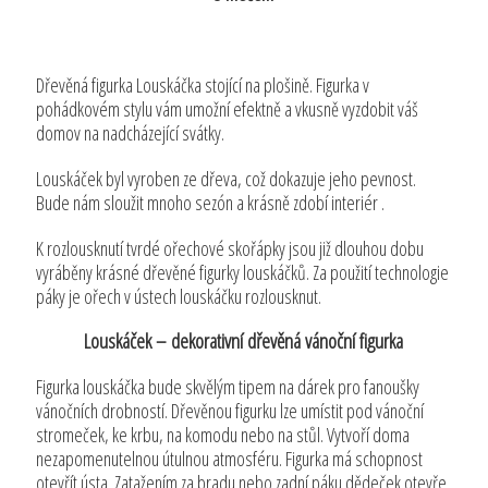
Dřevěná figurka Louskáčka stojící na plošině. Figurka v
pohádkovém stylu vám umožní efektně a vkusně vyzdobit váš
domov na nadcházející svátky.
Louskáček byl vyroben ze dřeva, což dokazuje jeho pevnost.
Bude nám sloužit mnoho sezón a krásně zdobí interiér .
K rozlousknutí tvrdé ořechové skořápky jsou již dlouhou dobu
vyráběny krásné dřevěné figurky louskáčků. Za použití technologie
páky je ořech v ústech louskáčku rozlousknut.
Louskáček – dekorativní dřevěná vánoční figurka
Figurka louskáčka bude skvělým tipem na dárek pro fanoušky
vánočních drobností. Dřevěnou figurku lze umístit pod vánoční
stromeček, ke krbu, na komodu nebo na stůl. Vytvoří doma
nezapomenutelnou útulnou atmosféru. Figurka má schopnost
otevřít ústa. Zatažením za bradu nebo zadní páku dědeček otevře