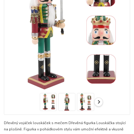
Dřevěný vojáček louskáček s mečem Dřevěná figurka Louskáčka stojící
na plošině. Figurka v pohádkovém stylu vám umožní efektně a vkusně