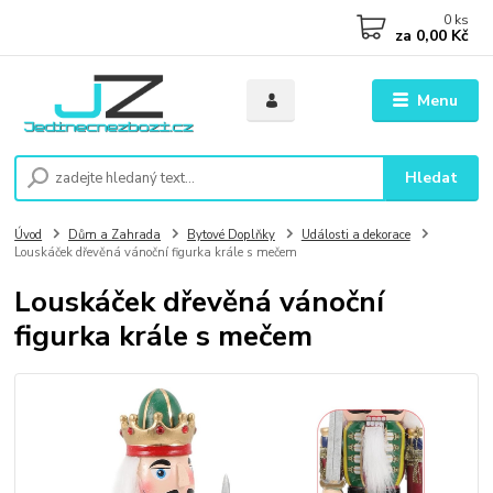
0
ks
za
0,00 Kč
Menu
Hledat
Úvod
Dům a Zahrada
Bytové Doplňky
Události a dekorace
Louskáček dřevěná vánoční figurka krále s mečem
Louskáček dřevěná vánoční
figurka krále s mečem