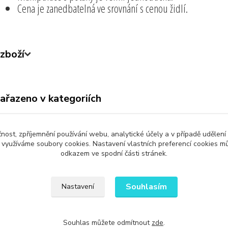
Cena je zanedbatelná ve srovnání s cenou židlí.
zboží
zařazeno v kategoriích
ny produkty
Bytové Doplňky
čnost, zpříjemnění používání webu, analytické účely a v případě udělení
y využíváme soubory cookies. Nastavení vlastních preferencí cookies mů
odkazem ve spodní části stránek.
Upravit sběr cookies.
Souhlasím
Nastavení
Souhlas můžete odmítnout
zde
.