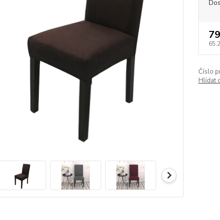
Dos
79
65,
Číslo p
Hlídat 