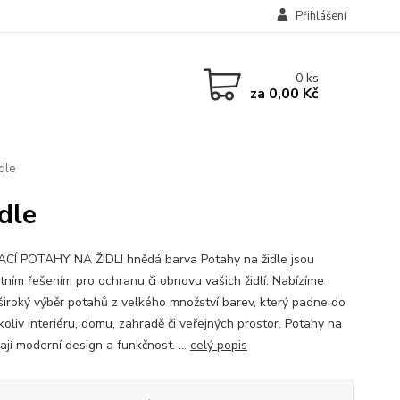
Přihlášení
0
ks
za
0,00 Kč
dle
dle
CÍ POTAHY NA ŽIDLI hnědá barva Potahy na židle jsou
tním řešením pro ochranu či obnovu vašich židlí. Nabízíme
 široký výběr potahů z velkého množství barev, který padne do
oliv interiéru, domu, zahradě či veřejných prostor. Potahy na
ají moderní design a funkčnost. ...
celý popis