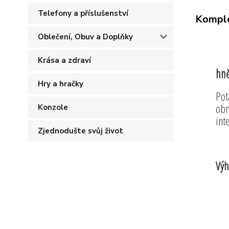
Telefony a příslušenství
Komple
Oblečení, Obuv a Doplňky
Krása a zdraví
hně
Hry a hračky
Pot
obn
Konzole
int
Zjednodušte svůj život
Výh