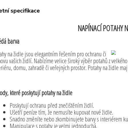
tní specifikace
NAPÍNACÍ POTAHY NA
dá barva
ahy na židle jsou elegantním řešením pro ochranu či
ovu vašich židlí. Nabízíme velice široký výběr potahů z velkéh
eriéru, domu, zahradě či veřejných prostor. Potahy na židle ma
ody, které poskytují potahy na židle
Poskytují ochranu před znečištěním židlí.
Ušetří peníze tím, že nemusíte kupovat nové židle.
Snadno změníte nebo zkombinujete barvy s interiérem ku
Manipulace s potahy je velmi jednoduchá.