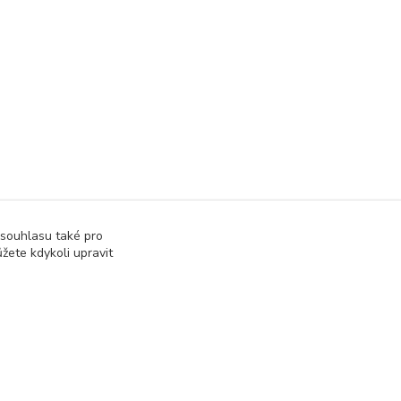
 souhlasu také pro
žete kdykoli upravit
Vytvořeno na
Eshop-rychle.cz