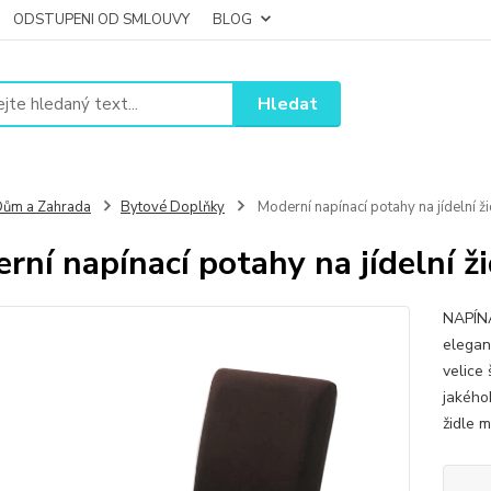
ODSTUPENI OD SMLOUVY
BLOG
Hledat
ům a Zahrada
Bytové Doplňky
Moderní napínací potahy na jídelní ži
rní napínací potahy na jídelní ži
NAPÍNA
elegan
velice
jakéhok
židle m