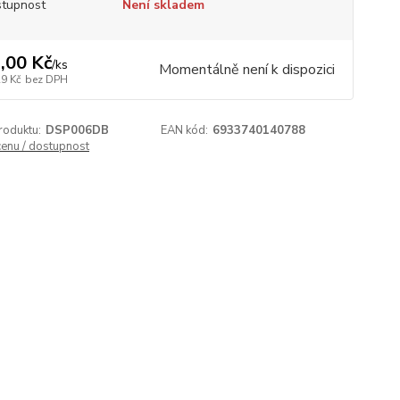
tupnost
Není skladem
,00 Kč
/
ks
Momentálně není k dispozici
29 Kč
bez DPH
roduktu:
DSP006DB
EAN kód:
6933740140788
cenu / dostupnost