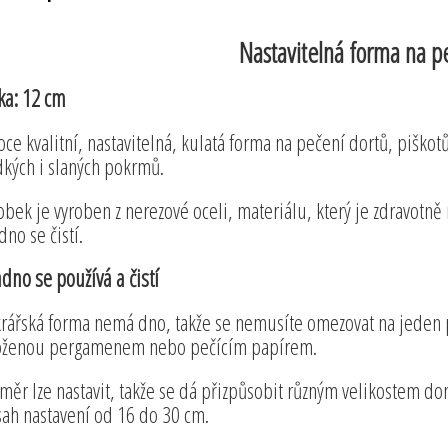
Nastavitelná forma na p
ka: 12 cm
oce kvalitní, nastavitelná, kulatá forma na pečení dortů, piškotů
dkých i slaných pokrmů.
obek je vyroben z nerezové oceli, materiálu, který je zdravotně 
dno se čistí.
dno se používá a čistí
rářská forma nemá dno, takže se nemusíte omezovat na jeden pr
oženou pergamenem nebo pečícím papírem.
měr lze nastavit, takže se dá přizpůsobit různým velikostem dort
sah nastavení od 16 do 30 cm.