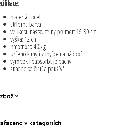
cifikace:
materiál: ocel
stříbrná barva
velikost: nastavitelný průměr: 16-30 cm
výška: 12 cm
hmotnost: 405 g
určeno k mytí v myčce na nádobí
výrobek neabsorbuje pachy
snadno se čistí a používá
zboží
zařazeno v kategoriích
ny produkty
Zjednodušte svůj život
Byto