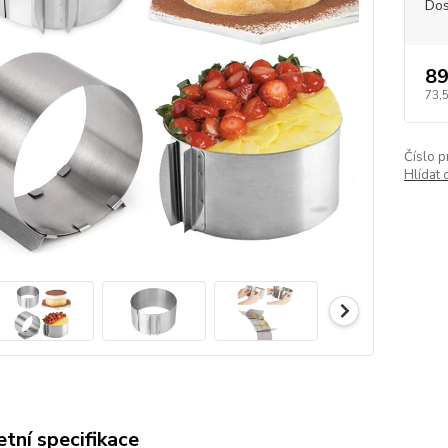
Dos
89
73,
Číslo p
Hlídat 
tní specifikace