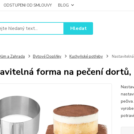
ODSTUPENI OD SMLOUVY
BLOG
Hledat
ům a Zahrada
Bytové Doplňky
Kuchyňské potřeby
Nastavitelná
avitelná forma na pečení dortů,
Nastav
nastavi
pečiva
vyrobe
potravi