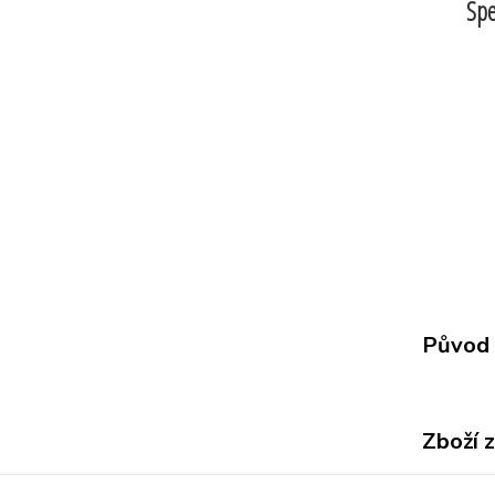
Spe
Původ 
Zboží 
Všech