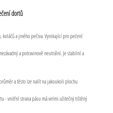
ečení dortů
, koláčů a jiného pečiva. Vynikající pro pečení
nezávadný a potravinově neutrální. Je stabilní a
ůměr a těsto lze nalít na jakoukoli plochu
u - vnitřní strana pásu má velmi užitečný tištěný