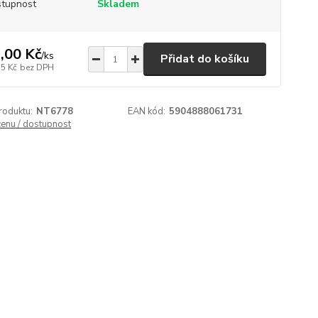
tupnost
Skladem
,00 Kč
/
ks
Přidat do košíku
55 Kč
bez DPH
roduktu:
NT6778
EAN kód:
5904888061731
cenu / dostupnost