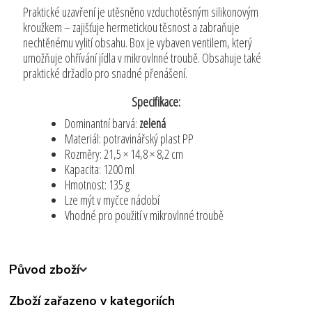
Praktické uzavření je utěsněno vzduchotěsným silikonovým
kroužkem – zajišťuje hermetickou těsnost a zabraňuje
nechtěnému vylití obsahu. Box je vybaven ventilem, který
umožňuje ohřívání jídla v mikrovlnné troubě. Obsahuje také
praktické držadlo pro snadné přenášení.
Specifikace:
Dominantní barvá:
zelená
Materiál: potravinářský plast PP
Rozměry: 21,5 × 14,8 × 8,2 cm
Kapacita: 1200 ml
Hmotnost: 135 g
Lze mýt v myčce nádobí
Vhodné pro použití v mikrovlnné troubě
Původ zboží
Zboží zařazeno v kategoriích