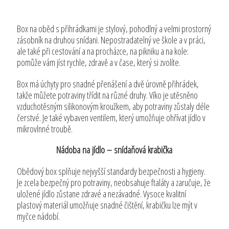
Box na oběd s přihrádkami je stylový, pohodlný a velmi prostorný
zásobník na druhou snídani. Nepostradatelný ve škole a v práci,
ale také při cestování a na procházce, na pikniku a na kole:
pomůže vám jíst rychle, zdravě a v čase, který si zvolíte.
Box má úchyty pro snadné přenášení a dvě úrovně přihrádek,
takže můžete potraviny třídit na různé druhy. Víko je utěsněno
vzduchotěsným silikonovým kroužkem, aby potraviny zůstaly déle
čerstvé. Je také vybaven ventilem, který umožňuje ohřívat jídlo v
mikrovlnné troubě.
Nádoba na jídlo – snídaňová krabička
Obědový box splňuje nejvyšší standardy bezpečnosti a hygieny.
Je zcela bezpečný pro potraviny, neobsahuje ftaláty a zaručuje, že
uložené jídlo zůstane zdravé a nezávadné. Vysoce kvalitní
plastový materiál umožňuje snadné čištění, krabičku lze mýt v
myčce nádobí.