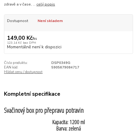
zdravě a v čase, ...
celý popis
Dostupnost
Není skladem
149,00 Kč
/
ks
123,14 Kč
bez DPH
Momentálně není k dispozici
Číslo produktu:
DSP0349G
EAN kód:
5905679084717
Hlídat cenu / dostupnost
Kompletní specifikace
Svačinový box pro přepravu potravin
Kapacita: 1200 ml
Barva: zelená