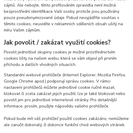
zájmů. Ale nebojte, tímto profilováním zpravidla není možná
bezprostřední identifikace Vaší osoby, protože jsou používány
pouze pseudonymizované údaje. Pokud nevyjádříte souhlas s
těmito cookies, neuvidíte v reklamních sděleních obsah ušitý na
míru Vašim zájmům.
Jak povolit / zakázat využití cookies?
Povolit jednotlivé skupiny cookies je možné prostřednictvím
cookies lišty na našem webu, která se vám objeví při prvním
příchodu a dalších vhodných situacích.
Standardní webové prohlížeče (Internet Explorer, Mozilla Firefox,
Google Chrome apod.) podporují správu cookies. V rámci
nastavení prohlížečů můžete jednotlivé cookie ručně mazat,
blokovat či zcela zakázat jejich použití, lze je také blokovat nebo
povolit jen pro jednotlivé internetové stránky. Pro detailnější
informace, prosím, použijte nápovědu vašeho prohlížeče.
Pokud bude mít váš prohlížeč použití cookies zakázáno, nemůžeme
ale zaručit dokonalý, či dokonce funkční chod webových stránek.