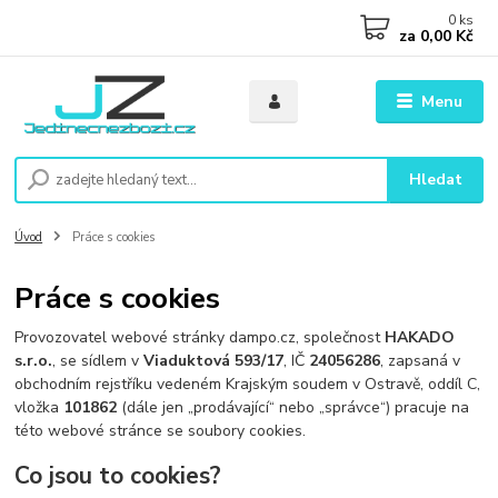
0
ks
za
0,00 Kč
Menu
Hledat
Úvod
Práce s cookies
Práce s cookies
Provozovatel webové stránky dampo.cz, společnost
HAKADO
s.r.o.
, se sídlem v
Viaduktová 593/17
, IČ
24056286
, zapsaná v
obchodním rejstříku vedeném Krajským soudem v Ostravě, oddíl C,
vložka
101862
(dále jen „prodávající“ nebo „správce“) pracuje na
této webové stránce se soubory cookies.
Co jsou to cookies?