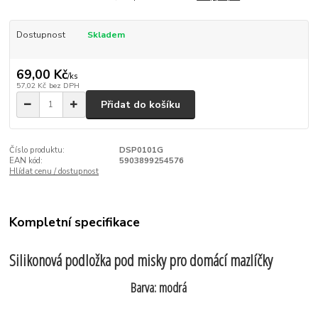
Dostupnost
Skladem
69,00 Kč
/
ks
57,02 Kč
bez DPH
Přidat do košíku
Číslo produktu:
DSP0101G
EAN kód:
5903899254576
Hlídat cenu / dostupnost
Kompletní specifikace
Silikonová podložka pod misky pro domácí mazlíčky
Barva: modrá