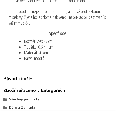
otřít vlhkým hadříkem nebo omýt pod tekoucí vodou.
Chrání podlahu nejen proti nečistotám, ale také proti sklouznutí
misek. Využijete ho jak doma, tak venku, například při cestování s
vaším mazlíčkem.
Specifikace:
Rozměr: 29 x 47 cm
Tloušťka: 0,6 ÷ 1 cm
Materiál: silikon
Barva: modrá
Původ zboží
Zboží zařazeno v kategoriích
Všechny produkty
Dům a Zahrada
Zjednodušte svůj život