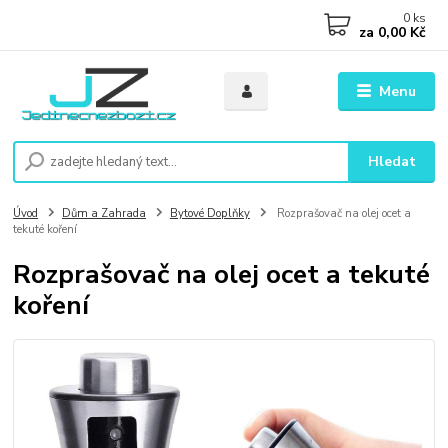
0
ks
za
0,00 Kč
Menu
Hledat
Úvod
Dům a Zahrada
Bytové Doplňky
Rozprašovač na olej ocet a
tekuté koření
Rozprašovač na olej ocet a tekuté
koření