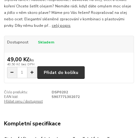
koření Chcete šetřit olejem? Nemáte rádi, když dáte omylem moc oleje
a jídlo v něm skoro plave? Máme pro Vás řešení! Rozprašovač na olej
nebo ocet. Elegantní skleněné zpracování v kombinaci s plastovými
prvky. Díky němu bude př...
celý popis
Dostupnost
Skladem
49,00 Kč
/
ks
40,50 Kč
bez DPH
Přidat do košíku
Číslo produktu:
DSP0202
EAN kód:
5907771302072
Hlídat cenu / dostupnost
Kompletní specifikace