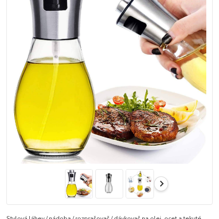
Stylová láhev / nádoba / rozprašovač / dávkovač na olej, ocet a tekuté