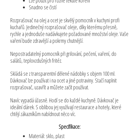
Lze použít pro různé tekuté koření
Snadno se čistí
Rozprašovač na olej a ocet je skvělý pomocník v kuchyni profi
kuchařů. Jedinečný rozprašovač oleje, díky kterému přesně,
rychle a jednoduše nadávkujete požadované množství oleje. Vaše
vaření bude zdravější a pokrmy chutnější.
Nepostradatelný pomocník při grilování, pečení, vaření, do
salátů, teplovzdušných fritéz.
Skládá se z transparentní dělené nádobky s objem 100 ml.
Dávkovač lze používat i na ocet a jiné potraviny. Stačí naplnit
rozprašovač, uzavřít a můžete začít používat.
Navíc vypadá úžasně. Hodí se do každé kuchyně. Dávkovač je
ideální dárek. S oblibou jej využívají restaurace a hotely, které
chtějí zákazníkům nabídnout něco víc.
Specifikace:
Materiál: sklo, plast