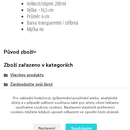
Velikost/objem: 200 ml
Výška: ~16,5 cm
Průměr: 6 cm
Barva: transparentní / stříbrná
Myčka: ne
Původ zboží
Zboží zařazeno v kategoriích
Všechny produkty
Zjednodušte svůj život
Bytové Doplňky
Pro základní funkčnost, zpříjemnění používání webu, analytické
Kuchyňské potřeby
účely a v případě udělení souhlasu také pro účely cílení reklamy
využíváme soubory cookies. Nastavení vlastních preferencí
cookies můžete kdykoli upravit odkazem ve spodní části stránek.
Souhlasím
Nastavení