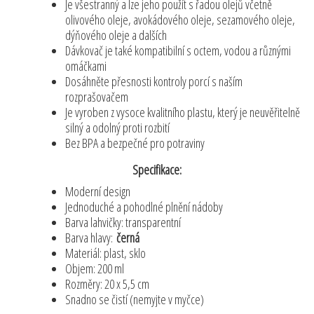
Je všestranný a lze jeho použít s řadou olejů včetně
olivového oleje, avokádového oleje, sezamového oleje,
dýňového oleje a dalších
Dávkovač je také kompatibilní s octem, vodou a různými
omáčkami
Dosáhněte přesnosti kontroly porcí s naším
rozprašovačem
Je vyroben z vysoce kvalitního plastu, který je neuvěřitelně
silný a odolný proti rozbití
Bez BPA a bezpečné pro potraviny
Specifikace:
Moderní design
Jednoduché a pohodlné plnění nádoby
Barva lahvičky: transparentní
Barva hlavy:
černá
Materiál: plast, sklo
Objem: 200 ml
Rozměry: 20 x 5,5 cm
Snadno se čistí (nemyjte v myčce)