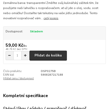
černáInna barva: transparentní Změňte svůj kulinářský zážitek tím, že
použijete naši lahvičku s rozprašovačem, ať už jde o olej, vodu, ocet
nebo omáčku! Dostaňte tak tekutiny na vaše jídlo jednoduše. Tento
inovativní rozprašovač vám...
celý popis
Dostupnost
Skladem
59,00 Kč
/
ks
48,76 Kč
bez DPH
Přidat do košíku
Číslo produktu:
DSP0275B
EAN kód:
5908287217188
Hlídat cenu / dostupnost
Kompletní specifikace
Stylová láhev / nádoba / rozprašovač / dávkovač