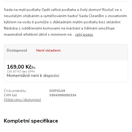
Sada na mytí podlahy Opět zářivá podlaha a čistý domov! Rozluč se s
neustálým ohýbáním a vyměňováním hadru! Sada CleanBin s inovativním
kýblem na vodu ti pomůže s důkladným mytím podlahy bez sklánění.
Nádoba s oddělenými komorami na máchání a ždímání umožňuje
maximálně efektivní úklid s minimem ná...
celý popis
Dostupnost
Není skladem
169,00 Kč
/
ks
139,67 Kč
bez DPH
Momentálně není k dispozici
Číslo produktu:
DSP0149
EAN kód:
5904996080334
Hlídat cenu / dostupnost
Kompletní specifikace