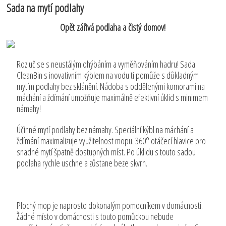
Sada na mytí podlahy
Opět zářivá podlaha a čistý domov!
Rozluč se s neustálým ohýbáním a vyměňováním hadru! Sada
CleanBin s inovativním kýblem na vodu ti pomůže s důkladným
mytím podlahy bez sklánění. Nádoba s oddělenými komorami na
máchání a ždímání umožňuje maximálně efektivní úklid s minimem
námahy!
Účinné mytí podlahy bez námahy. Speciální kýbl na máchání a
ždímání maximalizuje využitelnost mopu. 360° otáčecí hlavice pro
snadné mytí špatně dostupných míst. Po úklidu s touto sadou
podlaha rychle uschne a zůstane beze skvrn.
Plochý mop je naprosto dokonalým pomocníkem v domácnosti.
Žádné místo v domácnosti s touto pomůckou nebude