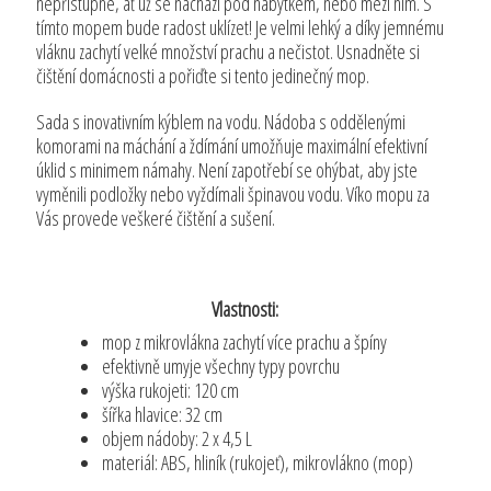
nepřístupné, ať už se nachází pod nábytkem, nebo mezi ním. S
tímto mopem bude radost uklízet! Je velmi lehký a díky jemnému
vláknu zachytí velké množství prachu a nečistot. Usnadněte si
čištění domácnosti a pořiďte si tento jedinečný mop.
Sada s inovativním kýblem na vodu. Nádoba s oddělenými
komorami na máchání a ždímání umožňuje maximální efektivní
úklid s minimem námahy. Není zapotřebí se ohýbat, aby jste
vyměnili podložky nebo vyždímali špinavou vodu. Víko mopu za
Vás provede veškeré čištění a sušení.
Vlastnosti:
mop z mikrovlákna zachytí více prachu a špíny
efektivně umyje všechny typy povrchu
výška rukojeti: 120 cm
šířka hlavice: 32 cm
objem nádoby: 2 x 4,5 L
materiál: ABS, hliník (rukojeť), mikrovlákno (mop)