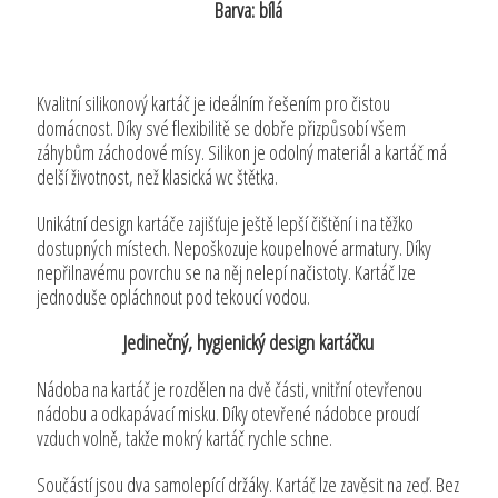
Barva: bílá
Kvalitní silikonový kartáč je ideálním řešením pro čistou
domácnost. Díky své flexibilitě se dobře přizpůsobí všem
záhybům záchodové mísy. Silikon je odolný materiál a kartáč má
delší životnost, než klasická wc štětka.
Unikátní design kartáče zajišťuje ještě lepší čištění i na těžko
dostupných místech. Nepoškozuje koupelnové armatury. Díky
nepřilnavému povrchu se na něj nelepí načistoty. Kartáč lze
jednoduše opláchnout pod tekoucí vodou.
Jedinečný, hygienický design kartáčku
Nádoba na kartáč je rozdělen na dvě části, vnitřní otevřenou
nádobu a odkapávací misku. Díky otevřené nádobce proudí
vzduch volně, takže mokrý kartáč rychle schne.
Součástí jsou dva samolepící držáky. Kartáč lze zavěsit na zeď. Bez