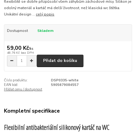
flexibilitě se dobře přizpůsobí všem záhybům záchodové mísy. Silikon je
odolný materiál a kartáč má delší životnost, než klasická wc štětka.
Unikátní design ...
celý popis
Dostupnost
Skladem
59,00 Kč
/
ks
48,76 Kč
bez DPH
Přidat do košíku
Číslo produktu:
DSP0335-white
EAN kód:
5905679084557
Hlídat cenu / dostupnost
Kompletní specifikace
Flexibilní antibakteriální silikonový kartáč na WC