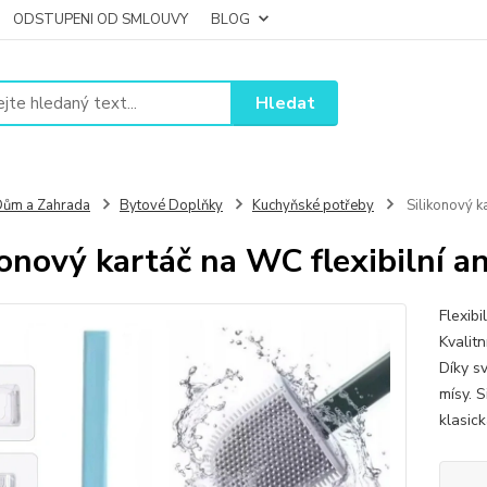
ODSTUPENI OD SMLOUVY
BLOG
Hledat
ům a Zahrada
Bytové Doplňky
Kuchyňské potřeby
Silikonový ka
konový kartáč na WC flexibilní an
Flexibi
Kvalitn
Díky s
mísy. S
klasick