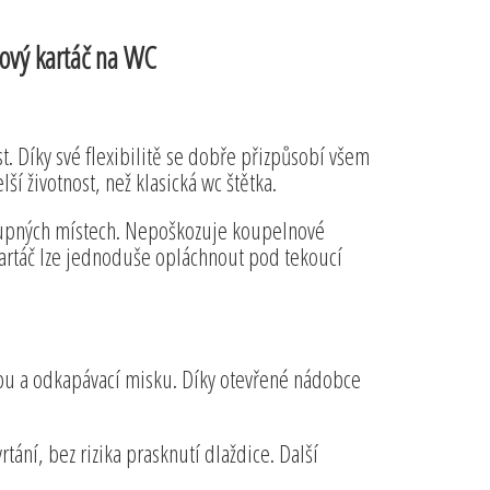
onový kartáč na WC
t. Díky své flexibilitě se dobře přizpůsobí všem
í životnost, než klasická wc štětka.
dostupných místech. Nepoškozuje koupelnové
Kartáč lze jednoduše opláchnout pod tekoucí
obu a odkapávací misku. Díky otevřené nádobce
rtání, bez rizika prasknutí dlaždice. Další