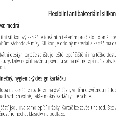
Flexibilní antibakteriální silik
va: modrá
litní silikonový kartáč je ideálním řešením pro čistou domácnos
ybům záchodové mísy. Silikon je odolný materiál a kartáč má delš
kátní design kartáče zajišťuje ještě lepší čištění i na těžko 
atury. Díky nepřilnavému povrchu se na něj nelepí načistoty. 
ou.
inečný, hygienický design kartáčku
oba na kartáč je rozdělen na dvě části, vnitřní otevřenou nád
udí vzduch volně, takže mokrý kartáč rychle schne.
částí jsou dva samolepící držáky. Kartáč lze zavěsit na zeď. Bez v
ností je nechat klasicky na podlaze.