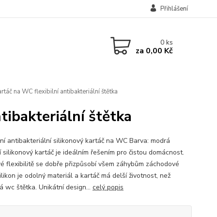
Přihlášení
0
ks
za
0,00 Kč
rtáč na WC flexibilní antibakteriální štětka
tibakteriální štětka
lní antibakteriální silikonový kartáč na WC Barva: modrá
í silikonový kartáč je ideálním řešením pro čistou domácnost.
vé flexibilitě se dobře přizpůsobí všem záhybům záchodové
ilikon je odolný materiál a kartáč má delší životnost, než
á wc štětka. Unikátní design...
celý popis