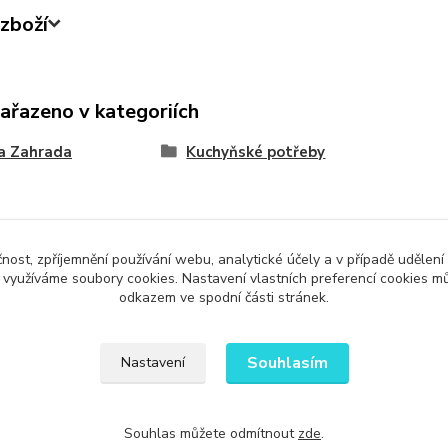
zboží
zařazeno v kategoriích
a Zahrada
Kuchyňské potřeby
čnost, zpříjemnění používání webu, analytické účely a v případě udělení
Upravit sběr cookies.
y využíváme soubory cookies. Nastavení vlastních preferencí cookies mů
odkazem ve spodní části stránek.
Souhlasím
Nastavení
Souhlas můžete odmítnout
zde
.