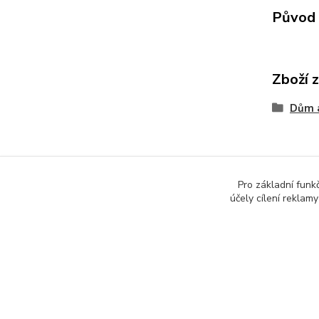
Původ 
Zboží 
Dům 
Pro základní funk
účely cílení reklam