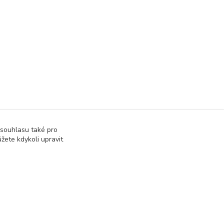
 souhlasu také pro
žete kdykoli upravit
Vytvořeno na
Eshop-rychle.cz