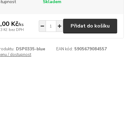
tupnost
Skladem
,00 Kč
/
ks
Přidat do košíku
23 Kč
bez DPH
roduktu:
DSP0335-blue
EAN kód:
5905679084557
cenu / dostupnost