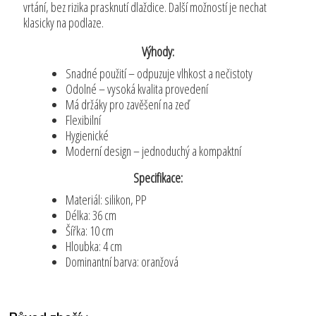
vrtání, bez rizika prasknutí dlaždice. Další možností je nechat
klasicky na podlaze.
Výhody:
Snadné použití – odpuzuje vlhkost a nečistoty
Odolné – vysoká kvalita provedení
Má držáky pro zavěšení na zeď
Flexibilní
Hygienické
Moderní design – jednoduchý a kompaktní
Specifikace:
Materiál: silikon, PP
Délka: 36 cm
Šířka: 10 cm
Hloubka: 4 cm
Dominantní barva: oranžová