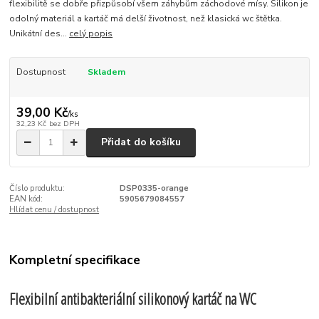
flexibilitě se dobře přizpůsobí všem záhybům záchodové mísy. Silikon je
odolný materiál a kartáč má delší životnost, než klasická wc štětka.
Unikátní des...
celý popis
Dostupnost
Skladem
39,00 Kč
/
ks
32,23 Kč
bez DPH
Přidat do košíku
Číslo produktu:
DSP0335-orange
EAN kód:
5905679084557
Hlídat cenu / dostupnost
Kompletní specifikace
Flexibilní antibakteriální silikonový kartáč na WC