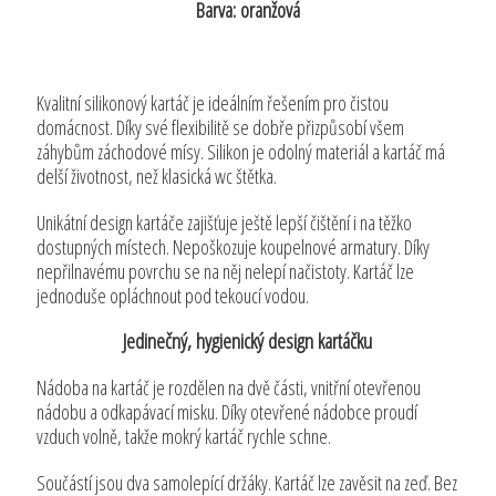
Barva: oranžová
Kvalitní silikonový kartáč je ideálním řešením pro čistou
domácnost. Díky své flexibilitě se dobře přizpůsobí všem
záhybům záchodové mísy. Silikon je odolný materiál a kartáč má
delší životnost, než klasická wc štětka.
Unikátní design kartáče zajišťuje ještě lepší čištění i na těžko
dostupných místech. Nepoškozuje koupelnové armatury. Díky
nepřilnavému povrchu se na něj nelepí načistoty. Kartáč lze
jednoduše opláchnout pod tekoucí vodou.
Jedinečný, hygienický design kartáčku
Nádoba na kartáč je rozdělen na dvě části, vnitřní otevřenou
nádobu a odkapávací misku. Díky otevřené nádobce proudí
vzduch volně, takže mokrý kartáč rychle schne.
Součástí jsou dva samolepící držáky. Kartáč lze zavěsit na zeď. Bez