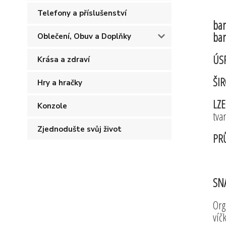
Telefony a příslušenství
bar
bar
Oblečení, Obuv a Doplňky
ÚS
Krása a zdraví
ŠIR
Hry a hračky
LZ
Konzole
tva
Zjednodušte svůj život
PR
SN
Org
víč