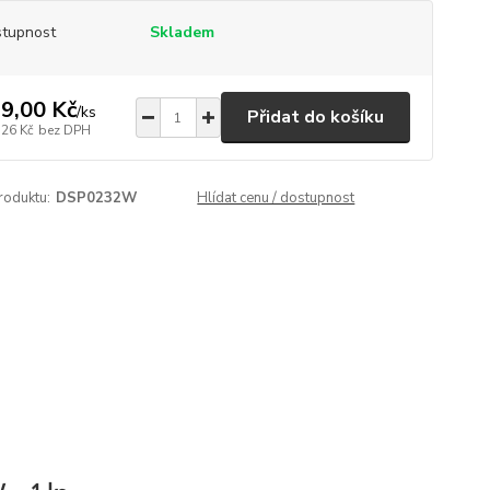
tupnost
Skladem
9,00 Kč
/
ks
Přidat do košíku
,26 Kč
bez DPH
roduktu:
DSP0232W
Hlídat cenu / dostupnost