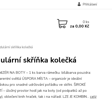
Přihlášení
0
ks
za
0,00 Kč
ulární skříňka kolečká
ulární skříňka kolečká
ZÉR NA BOTY – 1 ks barva rámečku: bílábarva pouzdra:
arentní světlá ÚSPORA MÍSTA – organizér je ideální
ávkou pro snadné udržování pořádku ve skříni. ŠIROKÉ
Í – úložný prostor hodí jak na boty (od podpatků až po
), oblečení knih hraček, tak i na nářadí. LZE JE KOMBIN...
celý