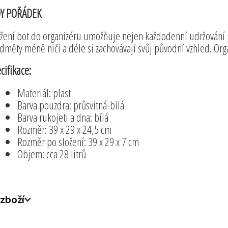
DY POŘÁDEK
žení bot do organizéru umožňuje nejen každodenní udržování
dměty méně ničí a déle si zachovávají svůj původní vzhled. Org
cifikace:
Materiál: plast
Barva pouzdra: průsvitná-bílá
Barva rukojeti a dna: bílá
Rozměr: 39 x 29 x 24,5 cm
Rozměr po složení: 39 x 29 x 7 cm
Objem: cca 28 litrů
zboží