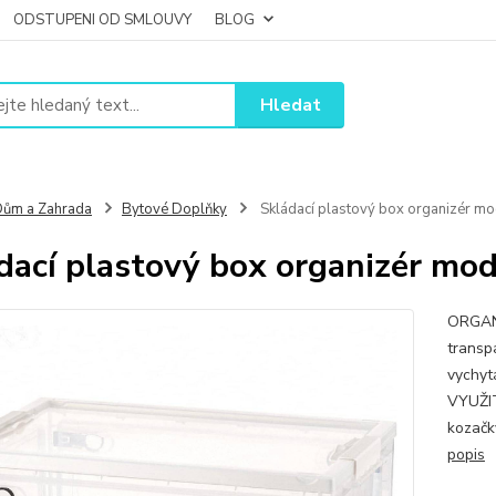
ODSTUPENI OD SMLOUVY
BLOG
Hledat
ům a Zahrada
Bytové Doplňky
Skládací plastový box organizér mod
dací plastový box organizér mod
ORGANI
transp
vychyt
VYUŽIT
kozačky
popis