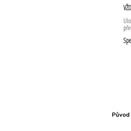
VŽ
Ulo
pře
Spe
Původ 