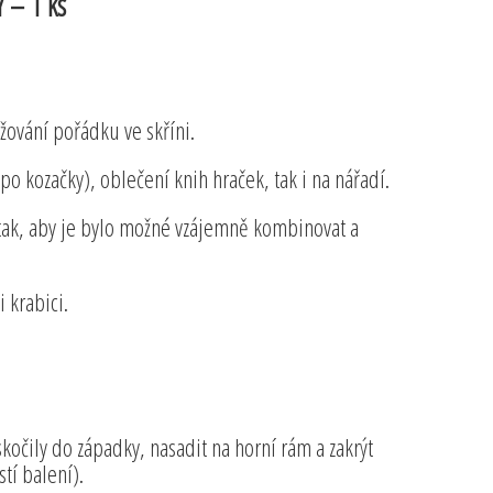
 – 1 ks
žování pořádku ve skříni.
o kozačky), oblečení knih hraček, tak i na nářadí.
tak, aby je bylo možné vzájemně kombinovat a
i krabici.
skočily do západky, nasadit na horní rám a zakrýt
tí balení).