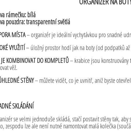
ORGANIZÉR NA BOTY
va rámečku: bílá
va pouzdra: transparentní světlá
PORA MÍSTA
– organizér je ideální vychytávkou pro snadné udr
OKÉ VYUŽITÍ
– úložný prostor hodí jak na boty (od podpatků až p
E JE KOMBINOVAT DO KOMPLETŮ
– krabice jsou konstruovány 
rovat věž.
ŮHLEDNÉ STĚNY
– můžete vidět, co je uvnitř, aniž byste otevřel
ADNÉ SKLÁDÁNÍ
anizér se velmi jednoduše skládá, stačí postavit stěny tak, aby 
ko, zespodu lze ale není nutné namontovat malá kolečka (součás