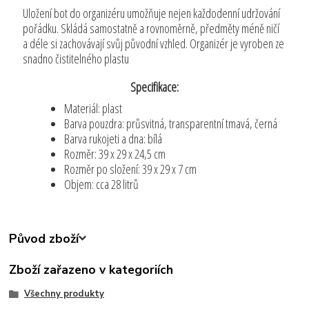
Uložení bot do organizéru umožňuje nejen každodenní udržování
pořádku. Skládá samostatně a rovnoměrně, předměty méně ničí
a déle si zachovávají svůj původní vzhled. Organizér je vyroben ze
snadno čistitelného plastu
Specifikace:
Materiál: plast
Barva pouzdra: průsvitná, transparentní tmavá, černá
Barva rukojeti a dna: bílá
Rozměr: 39 x 29 x 24,5 cm
Rozměr po složení: 39 x 29 x 7 cm
Objem: cca 28 litrů
Původ zboží
Zboží zařazeno v kategoriích
Všechny produkty