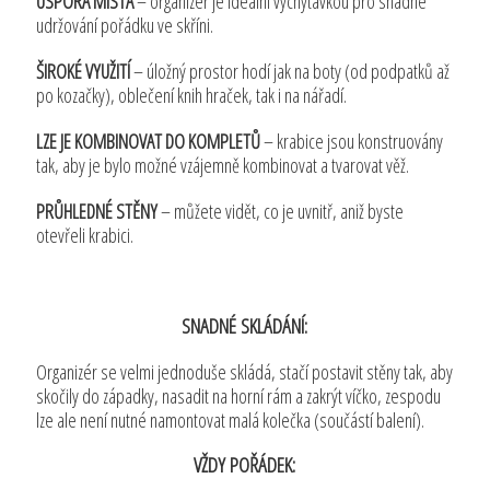
ÚSPORA MÍSTA
– organizér je ideální vychytávkou pro snadné
udržování pořádku ve skříni.
ŠIROKÉ VYUŽITÍ
– úložný prostor hodí jak na boty (od podpatků až
po kozačky), oblečení knih hraček, tak i na nářadí.
LZE JE KOMBINOVAT DO KOMPLETŮ
– krabice jsou konstruovány
tak, aby je bylo možné vzájemně kombinovat a tvarovat věž.
PRŮHLEDNÉ STĚNY
– můžete vidět, co je uvnitř, aniž byste
otevřeli krabici.
SNADNÉ SKLÁDÁNÍ:
Organizér se velmi jednoduše skládá, stačí postavit stěny tak, aby
skočily do západky, nasadit na horní rám a zakrýt víčko, zespodu
lze ale není nutné namontovat malá kolečka (součástí balení).
VŽDY POŘÁDEK: