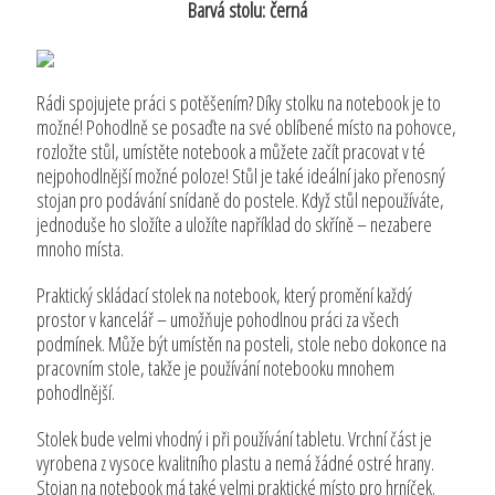
Barvá stolu: černá
Rádi spojujete práci s potěšením? Díky stolku na notebook je to
možné! Pohodlně se posaďte na své oblíbené místo na pohovce,
rozložte stůl, umístěte notebook a můžete začít pracovat v té
nejpohodlnější možné poloze! Stůl je také ideální jako přenosný
stojan pro podávání snídaně do postele. Když stůl nepoužíváte,
jednoduše ho složíte a uložíte například do skříně – nezabere
mnoho místa.
Praktický skládací stolek na notebook, který promění každý
prostor v kancelář – umožňuje pohodlnou práci za všech
podmínek. Může být umístěn na posteli, stole nebo dokonce na
pracovním stole, takže je používání notebooku mnohem
pohodlnější.
Stolek bude velmi vhodný i při používání tabletu. Vrchní část je
vyrobena z vysoce kvalitního plastu a nemá žádné ostré hrany.
Stojan na notebook má také velmi praktické místo pro hrníček.