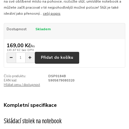
na své oblíbené místo na pohovce, rozložte stůl, umístěte notebook a
můžete začít pracovat v té nejpohodlnější možné poloze! Stůl je také
ideální jako přenosný...
celý popis
Dostupnost
Skladem
169,00 Kč
/
ks
139,67 Kč
bez DPH
Přidat do košíku
Číslo produktu:
DSP0184B
EAN kód:
5905679080320
Hlídat cenu / dostupnost
Kompletní specifikace
Skládací stolek na notebook