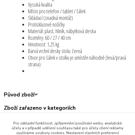
Vysoká kvalita
Místo pro telefon / tablet / šálek
Skládací (snadná montáž)
Protiskluzové nožičky
Materiál: plast, hliník, nábytková deska
Rozměry: 60 / 27 / 40 cm
Hmotnost: 1,25 kg
Barvá vrchní desky stolu: černá
Otvor pro šálek v stolku je umístěn náhodně (levá/pravá
strana)
Původ zboží
Zboží zařazeno v kategoriích
Všechny produkty
Pro základní funkčnost, zpříjemnění používání webu, analytické
Bytové Doplňky
účely a v případě udělení souhlasu také pro účely cílení reklamy
využíváme soubory cookies. Nastavení vlastních preferencí