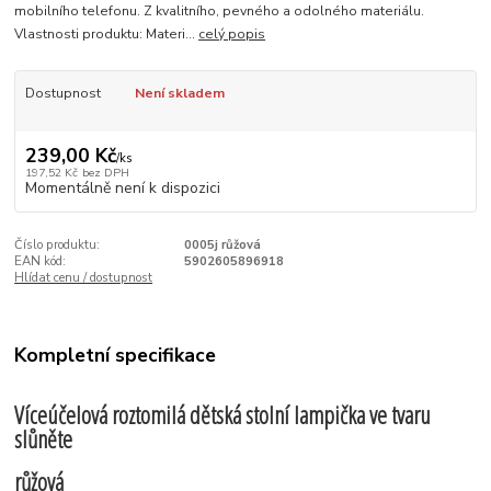
mobilního telefonu. Z kvalitního, pevného a odolného materiálu.
Vlastnosti produktu: Materi...
celý popis
Dostupnost
Není skladem
239,00 Kč
/
ks
197,52 Kč
bez DPH
Momentálně není k dispozici
Číslo produktu:
0005j růžová
EAN kód:
5902605896918
Hlídat cenu / dostupnost
Kompletní specifikace
Víceúčelová roztomilá dětská stolní lampička ve tvaru
slůněte
růžová