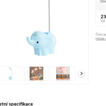
Dos
23
197
Číslo p
Hlídat 
tní specifikace