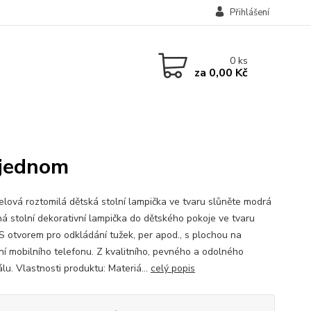
Přihlášení
0
ks
za
0,00 Kč
 jednom
elová roztomilá dětská stolní lampička ve tvaru slůněte modrá
 stolní dekorativní lampička do dětského pokoje ve tvaru
 S otvorem pro odkládání tužek, per apod., s plochou na
ní mobilního telefonu. Z kvalitního, pevného a odolného
lu. Vlastnosti produktu: Materiá...
celý popis