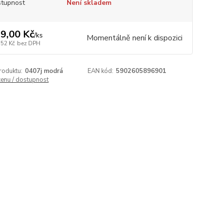
tupnost
Není skladem
9,00 Kč
/
ks
Momentálně není k dispozici
,52 Kč
bez DPH
roduktu:
0407j modrá
EAN kód:
5902605896901
cenu / dostupnost