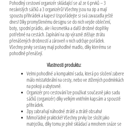
Pohodlný cestovní organizér skládající se až ze 6 prvků – 3
nezávislých sáčků a 3 organizérů! Všechny jsou na zip a mají
spoustu přihrádek a kapes! Uspořádejte si svá zavazadla ještě
dnes! Díky promyšlenému designu se do nich vejde oblečení,
boty, spodní prádlo, ale i kosmetika a další drobné doplňky
potřebné na cestách. Zapínání na zip výrazně ztěžuje ztrátu
přenášených drobností a zároveň v nich udržuje pořádek.
Všechny prvky sestavy mají pohodlné madlo, díky kterému se
pohodlně přenášejí.
Vlastnosti produktu:
Velmi pohodlné a kompaktní sada, která po složení zabere
málo místa!Ideální na cesty, nebo ve ztížených podmínkách
na pokoji a ubytovně.
Organizér pro cestování lze používat současně jako sadu
sáčků (organizér) díky velkým vnitřním kapsám a spoustě
přihrádek.
Zipy zabraňují náhodné ztrátě a ztrátě obsahu!
Mimořádně praktické! Všechny prvky lze složit jako
matrjošku, díky tomu je plně skládací a mnohem snáze se