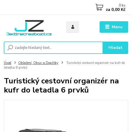
0
ks
za
0,00 Kč
Menu
Hledat
Úvod
Oblečení, Obuv a Doplňky
Turistický cestovní organizér na kufr do
letadla 6 prvků
Turistický cestovní organizér na
kufr do letadla 6 prvků