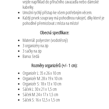
vejde například do příručního zavazadla nebo dámské
kabelky.
Umožní rychlý přístup ke všem potřebným věcem.
Každý prvek soupravy má pohodlnou rukojeť, díky které je
pohodlné přemisťovat z místa na místo!
Obecná specifikace:
Materiál: polyester (vodotěsný)
3 organizéry na zip
3 sačky na zip
Barva: šedá
Rozměry organizérů (+/- 1 cm):
Organizér L: 35 x 26 x 10 cm
Organizér M: 28 x 19 x 10 cm
Organizér S: 18 x 13 x 10 cm
Sáček L: 30 x 21 x 1,5 cm
Sáček M: 24 x 17 x 1,5 cm
Sáček S: 16 x 12,5 x 1,5 cm