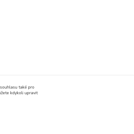
 souhlasu také pro
žete kdykoli upravit
Vytvořeno na
Eshop-rychle.cz