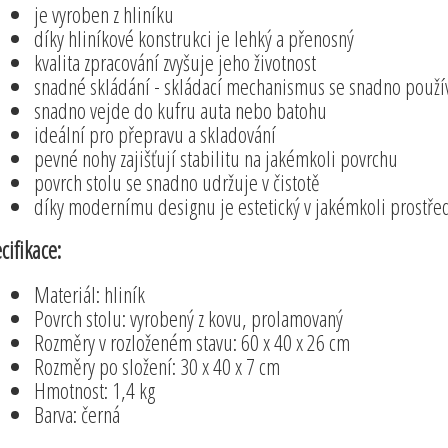
je vyroben z hliníku
díky hliníkové konstrukci je lehký a přenosný
kvalita zpracování zvyšuje jeho životnost
snadné skládání - skládací mechanismus se snadno použí
snadno vejde do kufru auta nebo batohu
ideální pro přepravu a skladování
pevné nohy zajišťují stabilitu na jakémkoli povrchu
povrch stolu se snadno udržuje v čistotě
díky modernímu designu je estetický v jakémkoli prostře
cifikace:
Materiál: hliník
Povrch stolu: vyrobený z kovu, prolamovaný
Rozměry v rozloženém stavu: 60 x 40 x 26 cm
Rozměry po složení: 30 x 40 x 7 cm
Hmotnost: 1,4 kg
Barva: černá