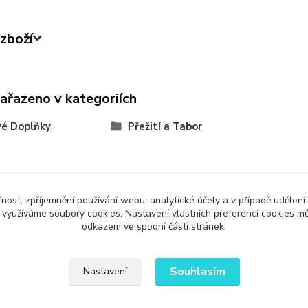
zboží
zařazeno v kategoriích
vé Doplňky
Přežití a Tabor
čnost, zpříjemnění používání webu, analytické účely a v případě udělení
Upravit sběr cookies.
y využíváme soubory cookies. Nastavení vlastních preferencí cookies mů
odkazem ve spodní části stránek.
Souhlasím
Nastavení