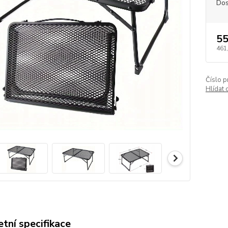
Dos
55
461
Číslo p
Hlídat 
tní specifikace