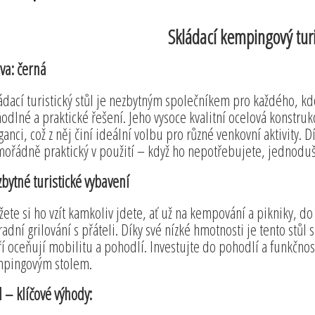
Skládací kempingový turi
va: černá
ádací turistický stůl je nezbytným společníkem pro každého, kd
odlné a praktické řešení. Jeho vysoce kvalitní ocelová konstruk
ganci, což z něj činí ideální volbu pro různé venkovní aktivity
ořádně praktický v použití – když ho nepotřebujete, jednoduše 
bytné turistické vybavení
ete si ho vzít kamkoliv jdete, ať už na kempování a pikniky, do 
radní grilování s přáteli. Díky své nízké hmotnosti je tento stůl
ří oceňují mobilitu a pohodlí. Investujte do pohodlí a funkčno
pingovým stolem.
l – klíčové výhody: