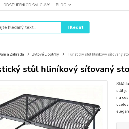
ODSTUPENI OD SMLOUVY
BLOG
Hledat
ům a Zahrada
Bytové Doplňky
Turistický stůl hliníkový síťovaný st
stický stůl hliníkový síťovaný st
Skláda
stůl j
na ces
ocelová
eleganci