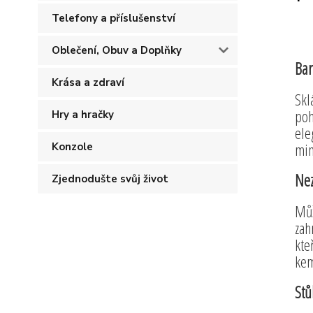
Telefony a příslušenství
Oblečení, Obuv a Doplňky
Bar
Krása a zdraví
Skl
poh
Hry a hračky
ele
mim
Konzole
Nez
Zjednodušte svůj život
Můž
zah
kte
kem
Stů