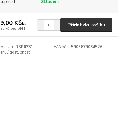
tupnost
Skladem
9,00 Kč
/
ks
Přidat do košíku
,98 Kč
bez DPH
roduktu:
DSP0331
EAN kód:
5905679084526
cenu / dostupnost