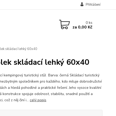
Přihlášení
0
ks
za
0,00 Kč
olek skládací lehký 60x40
olek skládací lehký 60x40
cí kempingový turistický stůl Barva: černá Skládací turistický
e nezbytným společníkem pro každého, kdo miluje dobrodružství
tách a hledá pohodlné a praktické řešení. Jeho vysoce kvalitní
 konstrukce spojuje odolnost, stabilitu, snadné použití a
, což z něj činí i...
celý popis