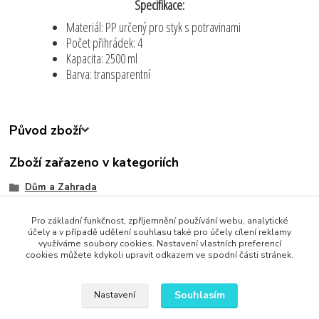
Specifikace:
Materiál: PP určený pro styk s potravinami
Počet přihrádek: 4
Kapacita: 2500 ml
Barva: transparentní
Původ zboží
Zboží zařazeno v kategoriích
Dům a Zahrada
Zjednodušte svůj život
Pro základní funkčnost, zpříjemnění používání webu, analytické
Kuchyňské potřeby
účely a v případě udělení souhlasu také pro účely cílení reklamy
využíváme soubory cookies. Nastavení vlastních preferencí
cookies můžete kdykoli upravit odkazem ve spodní části stránek.
Souhlasím
Nastavení
Upravit sběr cookies.