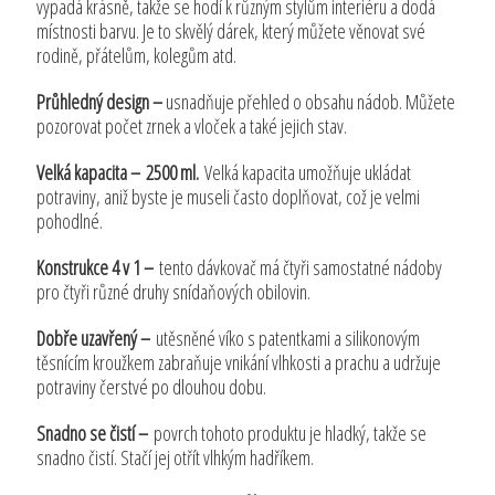
vypadá krásně, takže se hodí k různým stylům interiéru a dodá
místnosti barvu. Je to skvělý dárek, který můžete věnovat své
rodině, přátelům, kolegům atd.
Průhledný design –
usnadňuje přehled o obsahu nádob. Můžete
pozorovat počet zrnek a vloček a také jejich stav.
Velká kapacita –
2500 ml.
Velká kapacita umožňuje ukládat
potraviny, aniž byste je museli často doplňovat, což je velmi
pohodlné.
Konstrukce 4 v 1 –
tento dávkovač má čtyři samostatné nádoby
pro čtyři různé druhy snídaňových obilovin.
Dobře uzavřený –
utěsněné víko s patentkami a silikonovým
těsnícím kroužkem zabraňuje vnikání vlhkosti a prachu a udržuje
potraviny čerstvé po dlouhou dobu.
Snadno se čistí –
povrch tohoto produktu je hladký, takže se
snadno čistí. Stačí jej otřít vlhkým hadříkem.