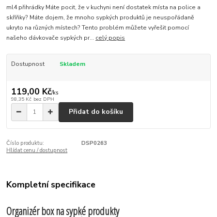
ml4 přihrádky Máte pocit, že v kuchyni není dostatek místa na police a
skříňky? Máte dojem, že mnoho sypkých produktů je neuspořádaně
ukryto na různých místech? Tento problém můžete vyřešit pomocí
našeho dávkovače sypkých pr...
celý popis
Dostupnost
Skladem
119,00 Kč
/
ks
98,35 Kč
bez DPH
Přidat do košíku
Číslo produktu:
DSP0263
Hlídat cenu / dostupnost
Kompletní specifikace
Organizér box na sypké produkty