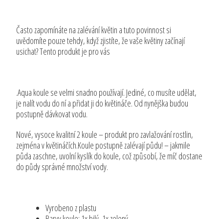
Často zapomínáte na zalévání květin a tuto povinnost si
uvědomíte pouze tehdy, když zjistíte, že vaše květiny začínají
usichat? Tento produkt je pro vás
.Aqua koule se velmi snadno používají. Jediné, co musíte udělat,
je nalít vodu do ní a přidat ji do květináče. Od nynějška budou
postupně dávkovat vodu.
Nové, vysoce kvalitní 2 koule – produkt pro zavlažování rostlin,
zejména v květináčích.Koule postupně zalévají půdu! – jakmile
půda zaschne, uvolní kyslík do koule, což způsobí, že míč dostane
do půdy správné množství vody.
Vyrobeno z plastu
Barvy koule: 1x bilý, 1x zelený