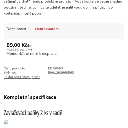
začínají usichat? Tento produkt je pro vás .Aqua koule se velmi snadno
používají. Jediné, co musíte udělat, je nalít vodu do ní a přidat ji do
květináče. ...
celý popis
Dostupnost
Není skladem
89,00 Kč
/
ks
73,55 Kč
bez DPH
Momentálně není k dispozici
Číslo produktu:
EDA8563
EAN kód:
5901292668563
Hlídat cenu / dostupnost
Kompletní specifikace
Zavlažovací baňky 2 ks v sadě