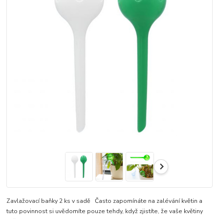
Zavlažovací baňky 2 ks v sadě Často zapomínáte na zalévání květin a
tuto povinnost si uvědomíte pouze tehdy, když zjistíte, že vaše květiny